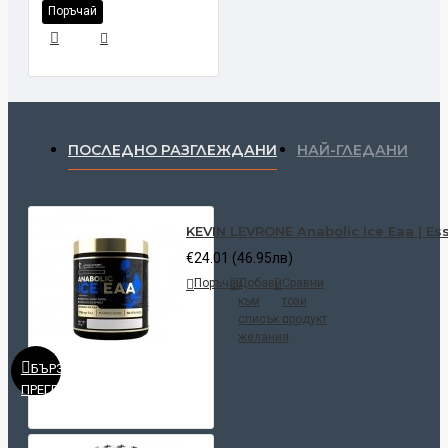
Поръчай
ПОСЛЕДНО РАЗГЛЕЖДАНИ
НАЙ-ГЛЕДАНИ
KEVIN LEVRONE Anabolic Ice Eaa | Es
€24.01 (46.95лв)
Поръчай
Добави
Сравни
към
този
списък с
продукт
желания
БЪРЗ
ПРЕГЛЕД