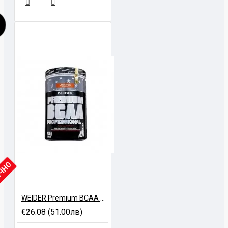
ИЧНО
WEIDER Premium BCAA Professional – 450 gr
€26.08 (51.00лв)