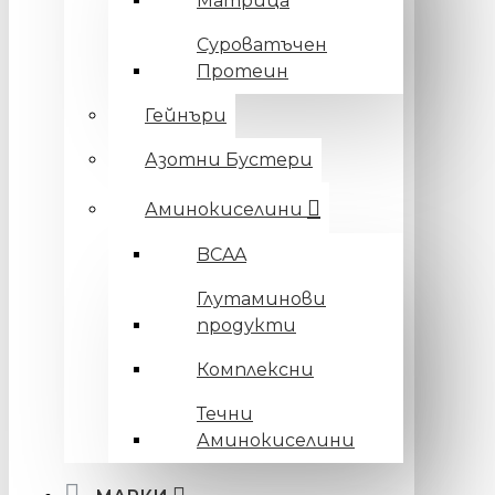
Матрица
Суроватъчен
Протеин
Гейнъри
Азотни Бустери
Аминокиселини
BCAA
Глутаминови
продукти
Комплексни
Течни
Аминокиселини