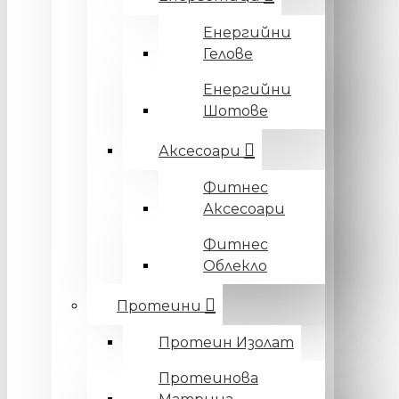
Енергийни
Гелове
Енергийни
Шотове
Аксесоари
Фитнес
Аксесоари
Фитнес
Облекло
Протеини
Протеин Изолат
Протеинова