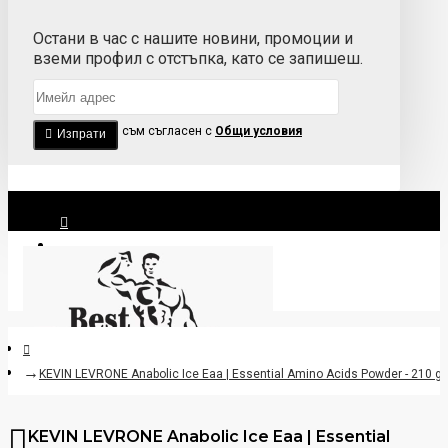
Остани в час с нашите новини, промоции и
вземи профил с отстъпка, като се запишеш.
Прочетох и съм съгласен с
Общи условия
Изпрати
Вход
Регистрация
KEVIN LEVRONE Anabolic Ice Eaa | Essential Amino Acids Powder - 210 gr
KEVIN LEVRONE Anabolic Ice Eaa | Essential