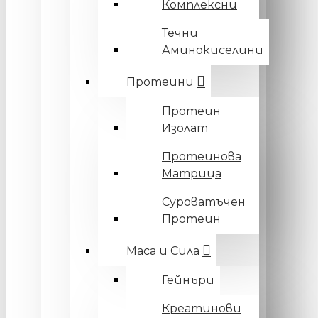
Комплексни
Течни
Аминокиселини
Протеини
Протеин
Изолат
Протеинова
Матрица
Суроватъчен
Протеин
Маса и Сила
Гейнъри
Креатинови