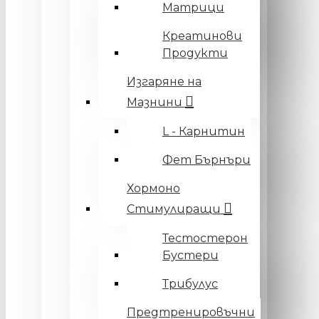
Матрици
Креатинови
Продукти
Изгаряне на
Мазнини
L - Карнитин
Фет Бърнъри
Хормоно
Стимулиращи
Тестостерон
Бустери
Трибулус
Предтренировъчни