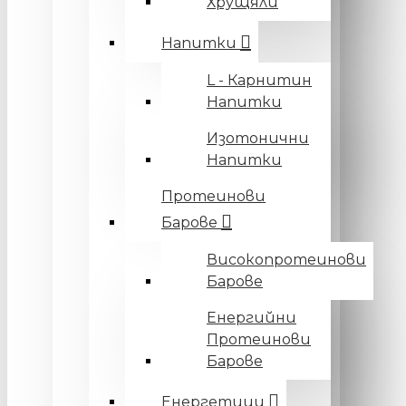
Хрущяли
Напитки
L - Карнитин
Напитки
Изотонични
Напитки
Протеинови
Барове
Високопротеинови
Барове
Енергийни
Протеинови
Барове
Енергетици