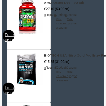
AMIX Osteo DW - 90 tab
€27.10 (53.00лв)
Поръчай
Добави
Сравни
към
този
списък с
продукт
желания
БЪРЗ
ПРЕГЛЕД
BIOTECH USA Nitro Gold Pro Enzy Fus
€15.85 (31.00лв)
Поръчай
Добави
Сравни
към
този
списък с
продукт
желания
БЪРЗ
ПРЕГЛЕД