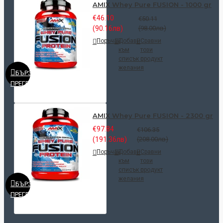
AMIX Whey Pure FUSION - 1000 gr
€46.10
€50.11
(90.16лв)
(98.00лв)
Поръчай
Добави
Сравни
към
този
списък с
продукт
желания
БЪРЗ
ПРЕГЛЕД
AMIX Whey Pure FUSION - 2300 gr
€97.84
€106.35
(191.36лв)
(208.00лв)
Поръчай
Добави
Сравни
към
този
списък с
продукт
желания
БЪРЗ
ПРЕГЛЕД