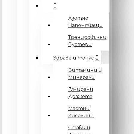
Азотно
Напомпващи
Тренировъчни
Бустери
Здраве и тонус
Витамини и
Минерали
Гумирани
Дражета
Мастни
Киселини
Стави и