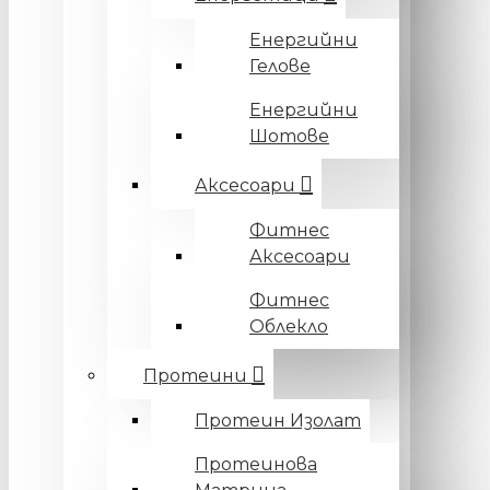
Енергийни
Гелове
Енергийни
Шотове
Аксесоари
Фитнес
Аксесоари
Фитнес
Облекло
Протеини
Протеин Изолат
Протеинова