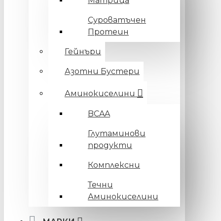
Матрица
Суроватъчен
Протеин
Гейнъри
Азотни Бустери
Аминокиселини
BCAA
Глутаминови
продукти
Комплексни
Течни
Аминокиселини