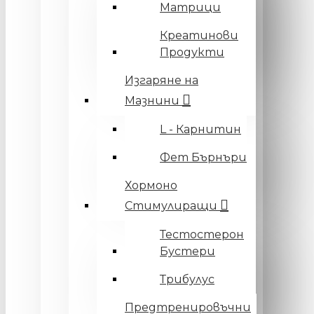
Матрици
Креатинови
Продукти
Изгаряне на
Мазнини
L - Карнитин
Фет Бърнъри
Хормоно
Стимулиращи
Тестостерон
Бустери
Трибулус
Предтренировъчни