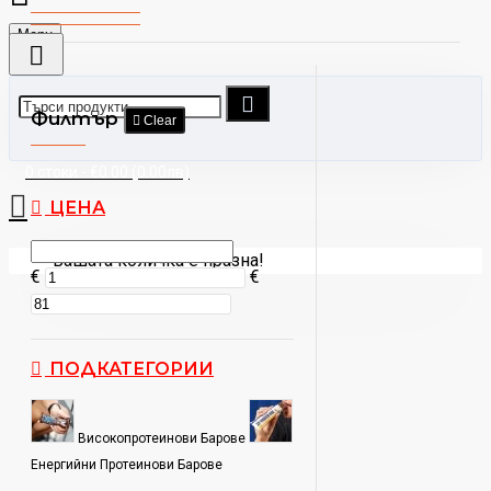
Menu
Филтър
Clear
0 стоки - €0.00 (0.00лв)
ЦЕНА
Вашата количка е празна!
€
€
ПОДКАТЕГОРИИ
Високопротеинови Барове
Енергийни Протеинови Барове