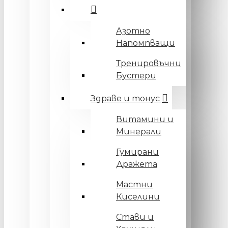
Азотно
Напомпващи
Тренировъчни
Бустери
Здраве и тонус
Витамини и
Минерали
Гумирани
Дражета
Мастни
Киселини
Стави и