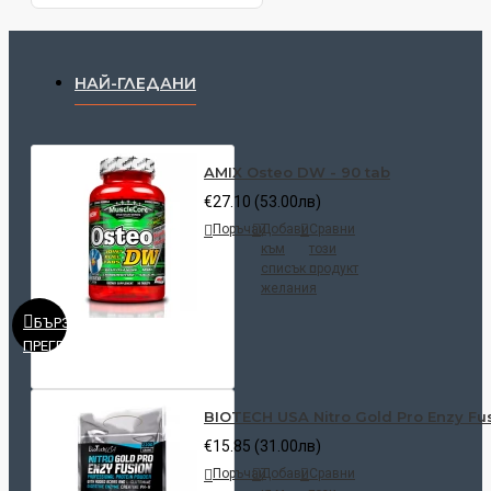
НАЙ-ГЛЕДАНИ
AMIX Osteo DW - 90 tab
€27.10 (53.00лв)
Поръчай
Добави
Сравни
към
този
списък с
продукт
желания
БЪРЗ
ПРЕГЛЕД
BIOTECH USA Nitro Gold Pro Enzy Fus
€15.85 (31.00лв)
Поръчай
Добави
Сравни