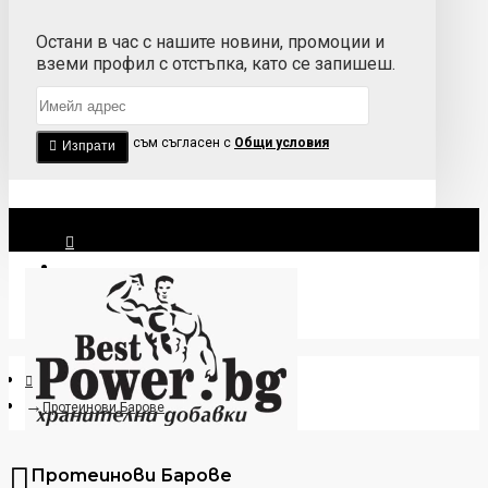
Остани в час с нашите новини, промоции и
вземи профил с отстъпка, като се запишеш.
Прочетох и съм съгласен с
Общи условия
Изпрати
Вход
Регистрация
Протеинови Барове
Протеинови Барове