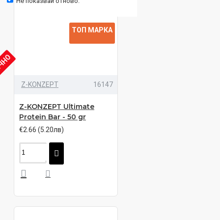
Не показвай отново.
ТОП МАРКА
ИЧНО
Z-KONZEPT
16147
Z-KONZEPT Ultimate
Protein Bar - 50 gr
€2.66 (5.20лв)