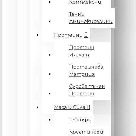
Комплексни
Течни
Аминокиселини
Протеини
Протеин
Изолат
Протеинова
Матрица
Суроватъчен
Протеин
Маса и Сила
Гейнъри
Креатинови