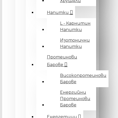
Хрущяли
Напитки
L - Карнитин
Напитки
Изотонични
Напитки
Протеинови
Барове
Високопротеинови
Барове
Енергийни
Протеинови
Барове
Енергетици