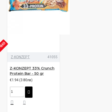
ИЧНО
Z-KONZEPT
41055
Z-KONZEPT 33% Crunch
Protein Bar - 50 gr
€1.94 (3.80лв)