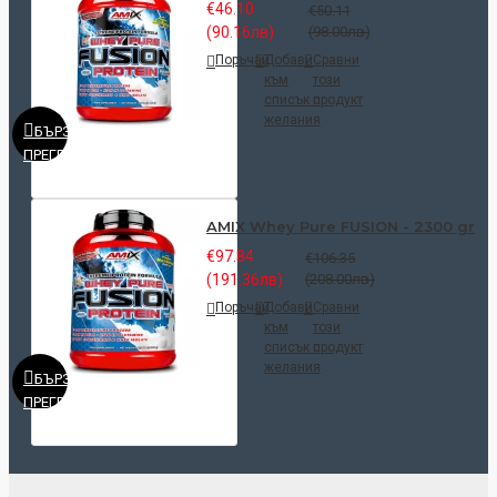
€46.10
€50.11
(90.16лв)
(98.00лв)
Поръчай
Добави
Сравни
към
този
списък с
продукт
желания
БЪРЗ
ПРЕГЛЕД
AMIX Whey Pure FUSION - 2300 gr
€97.84
€106.35
(191.36лв)
(208.00лв)
Поръчай
Добави
Сравни
към
този
списък с
продукт
желания
БЪРЗ
ПРЕГЛЕД