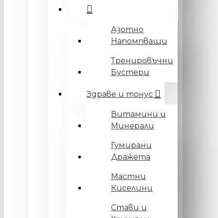
Азотно
Напомпващи
Тренировъчни
Бустери
Здраве и тонус
Витамини и
Минерали
Гумирани
Дражета
Мастни
Киселини
Стави и