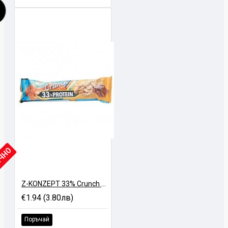
ИЧНО
Z-KONZEPT 33% Crunch Protein Bar - 50 gr
€1.94 (3.80лв)
Поръчай