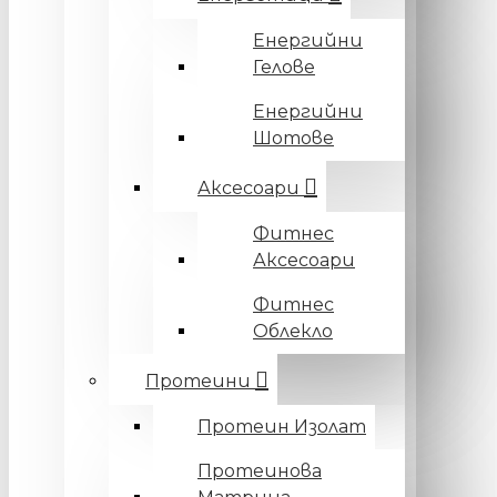
Енергийни
Гелове
Енергийни
Шотове
Аксесоари
Фитнес
Аксесоари
Фитнес
Облекло
Протеини
Протеин Изолат
Протеинова