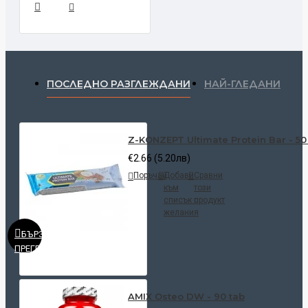
ПОСЛЕДНО РАЗГЛЕЖДАНИ
НАЙ-ГЛЕДАНИ
Z-KONZEPT Ultimate Protein Bar - 50
€2.66 (5.20лв)
Поръчай
Добави
Сравни
към
този
списък с
продукт
желания
БЪРЗ
ПРЕГЛЕД
AMIX Osteo DW - 90 tab