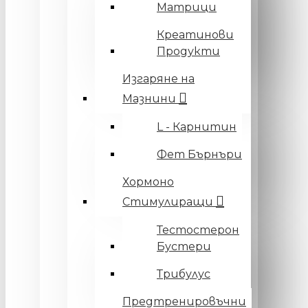
Матрици
Креатинови
Продукти
Изгаряне на
Мазнини
L - Карнитин
Фет Бърнъри
Хормоно
Стимулиращи
Тестостерон
Бустери
Трибулус
Предтренировъчни