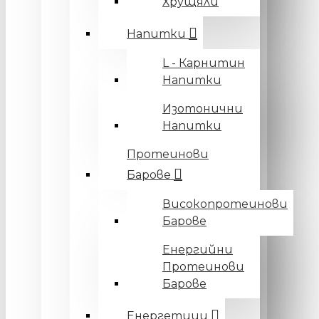
Хрущяли
Напитки
L - Карнитин
Напитки
Изотонични
Напитки
Протеинови
Барове
Високопротеинови
Барове
Енергийни
Протеинови
Барове
Енергетици