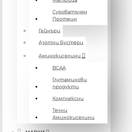
Матрица
Суроватъчен
Протеин
Гейнъри
Азотни Бустери
Аминокиселини
BCAA
Глутаминови
продукти
Комплексни
Течни
Аминокиселини