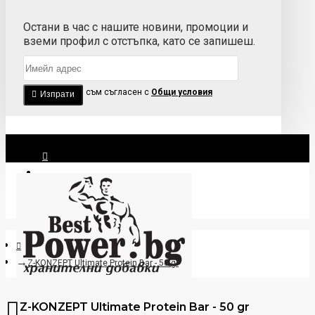
Остани в час с нашите новини, промоции и
вземи профил с отстъпка, като се запишеш.
Прочетох и съм съгласен с
Общи условия
Изпрати
Вход
Регистрация
Z-KONZEPT Ultimate Protein Bar - 50 gr
Z-KONZEPT Ultimate Protein Bar - 50 gr