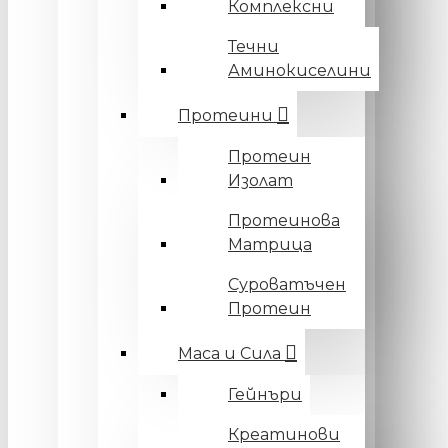
Комплексни
Течни
Аминокиселини
Протеини
Протеин
Изолат
Протеинова
Матрица
Суроватъчен
Протеин
Маса и Сила
Гейнъри
Креатинови