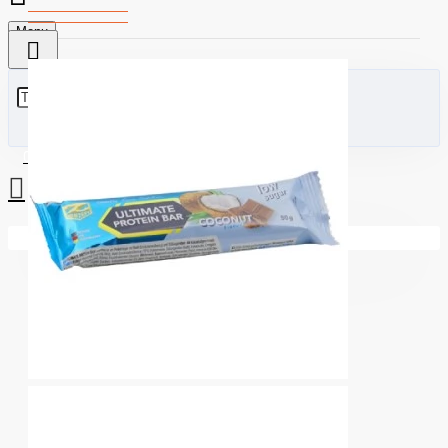
Menu
0 стоки - €0.00 (0.00лв)
Вашата количка е празна!