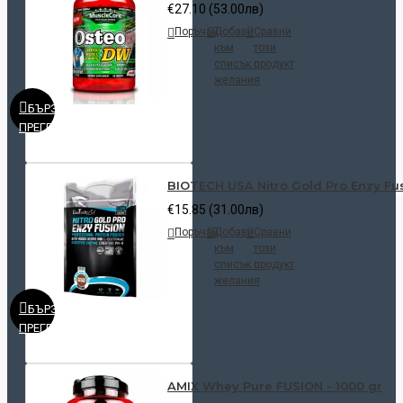
€27.10 (53.00лв)
Поръчай
Добави
Сравни
към
този
списък с
продукт
желания
БЪРЗ
ПРЕГЛЕД
BIOTECH USA Nitro Gold Pro Enzy Fus
€15.85 (31.00лв)
Поръчай
Добави
Сравни
към
този
списък с
продукт
желания
БЪРЗ
ПРЕГЛЕД
AMIX Whey Pure FUSION - 1000 gr