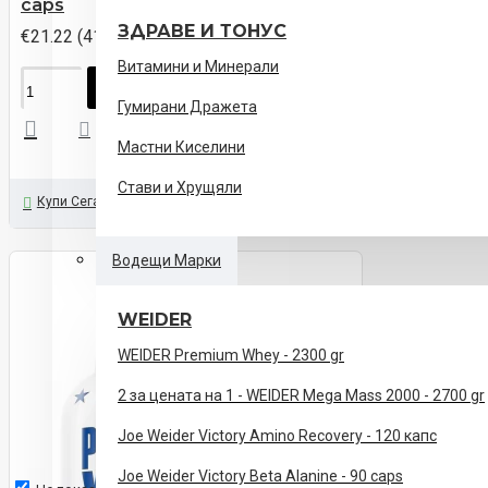
caps
ЗДРАВЕ И ТОНУС
€21.22 (41.50лв)
Витамини и Минерали
ПОРЪЧАЙ
Гумирани Дражета
Мастни Киселини
Стави и Хрущяли
Купи Сега
Задайте ни Въпрос
Водещи Марки
WEIDER
WEIDER Premium Whey - 2300 gr
2 за цената на 1 - WEIDER Mega Mass 2000 - 2700 gr
Joe Weider Victory Amino Recovery - 120 капс
Joe Weider Victory Beta Alanine - 90 caps