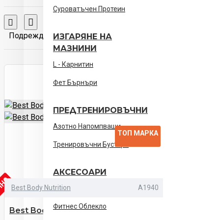
Суроватъчен Протеин
Сравняване на продукти
Подреждане по:
Покажи:
ИЗГАРЯНЕ НА
МАЗНИНИ
L - Карнитин
Фет Бърнъри
ПРЕДТРЕНИРОВЪЧНИ
Азотно Напомпващи
ТОП МАРКА
Тренировъчни Бустери
АКСЕСОАРИ
ИЧНО
Best Body Nutrition
A1940
Фитнес Аксесоари
Фитнес Облекло
Best Body Kick Speed Evolution - 80