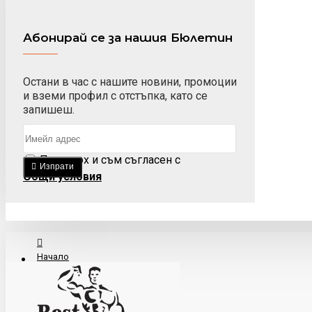
Абонирай се за нашия Бюлетин
Остани в час с нашите новини, промоции
и вземи профил с отстъпка, като се
запишеш.
Прочетох и съм съгласен с
Изпрати
Общи условия
Начало
За Нас