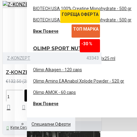
BIOTECH USA 100% Creatine Monohydrate - 500 gr
ГОРЕЩА ОФЕРТА
BIOTECH USA 100% Creatine Monohydrate - 500 gr
ТОП МАРКА
Виж Повече
-30 %
OLIMP SPORT NUTRITION
Z-KONZEPT
43343
Olimp AAKG 7500 Extreme shot - 20x25 ml
Olimp Alkagen - 120 caps
Z-KONZEPT Prime Whey - 2270 gr
€92.75 (181.40лв)
Olimp Amino EAAnabol Xplode Powder - 520 gr
€132.50 (259.15лв)
Olimp AMOK - 60 caps
ПОРЪЧАЙ
Виж Повече
Специални Оферти
Купи Сега
Задайте ни Въпрос