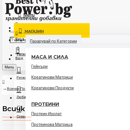
Контакти
Menu
Доставка
МАГАЗИН
Вход
Пазарувай по Категории
Регистрация
МАСА И СИЛА
Вход
Гейнъри
Menu
Креатинови Матрици
Регистрация
Креатинови Продукти
Всички Продукти
Любими
ПРОТЕИНИ
Всички Продукти
Протеин Изолат
Сравни
Протеинова Матрица