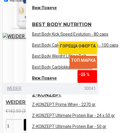
Не показвай отново.
Виж Повече
BEST BODY NUTRITION
Best Body Kick Speed Evolution - 80 caps
Best Body Calcium and Magnesium - 100 caps
ГОРЕЩА ОФЕРТА
Best Body Weight Lifting Belt
ТОП МАРКА
Best Body Carblokker - 100 caps
-25 %
Виж Повече
WEIDER
30041
Z-KONZEPT
WEIDER Premium Whey - 2300 gr
Z-KONZEPT Prime Whey - 2270 gr
€121.87 (238.36лв)
€162.50 (317.82лв)
Z-KONZEPT Ultimate Protein Bar - 24 x 50 gr
ПОРЪЧАЙ
Z-KONZEPT Ultimate Protein Bar - 50 gr