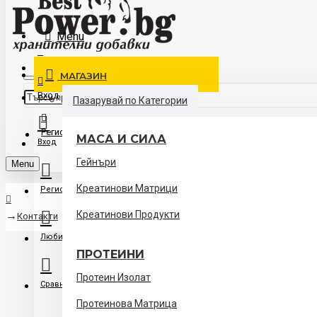
Контакти
Menu
Доставка
МАГАЗИН
Вход
Пазарувай по Категории
Регистрация
МАСА И СИЛА
Вход
Гейнъри
Menu
Креатинови Матрици
Регистрация
Креатинови Продукти
Контакти
Любими
ПРОТЕИНИ
Протеин Изолат
Сравни
Протеинова Матрица