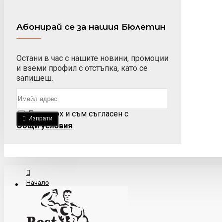
Абонирай се за нашия Бюлетин
Остани в час с нашите новини, промоции
и вземи профил с отстъпка, като се
запишеш.
Прочетох и съм съгласен с
Изпрати
Общи условия
Начало
За Нас