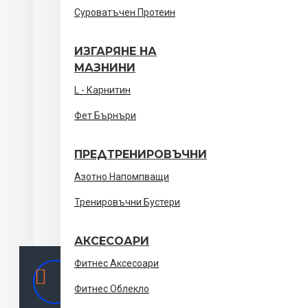
Суроватъчен Протеин
ИЗГАРЯНЕ НА
МАЗНИНИ
L - Карнитин
Фет Бърнъри
ПРЕДТРЕНИРОВЪЧНИ
Азотно Напомпващи
Тренировъчни Бустери
АКСЕСОАРИ
Фитнес Аксесоари
ул. Гео Милев 44, Блок 35 София
Адрес
Фитнес Облекло