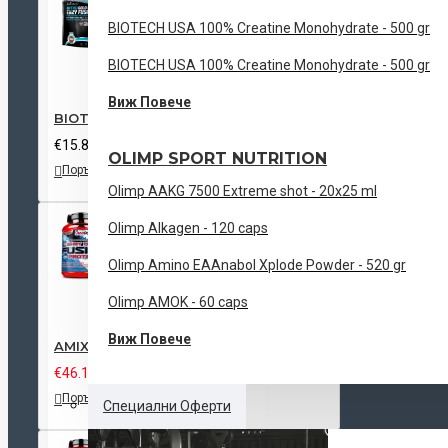
BIOTECH USA 100% Creatine Monohydrate - 500 gr
BIOTECH USA 100% Creatine Monohydrate - 500 gr
Виж Повече
BIOTECH USA Nitro Gold Pro Enzy Fusion - 500 gr
€15.85 (31.00лв)
OLIMP SPORT NUTRITION
Поръчай
Добави
Сравни
към
този
Olimp AAKG 7500 Extreme shot - 20x25 ml
списък с
продукт
желания
Olimp Alkagen - 120 caps
Olimp Amino EAAnabol Xplode Powder - 520 gr
Olimp AMOK - 60 caps
Виж Повече
AMIX Whey Pure FUSION - 1000 gr
€46.10 (90.16лв)
€50.11 (98.00лв)
Поръчай
Добави
Сравни
Специални Оферти
към
този
списък с
продукт