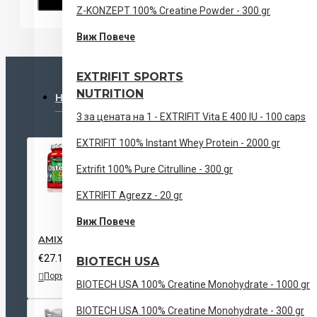
Z-KONZEPT 100% Creatine Powder - 300 gr
Виж Повече
EXTRIFIT SPORTS
NUTRITION
НАЙ-ГЛЕДАНИ
3 за цената на 1 - EXTRIFIT Vita E 400 IU - 100 caps
EXTRIFIT 100% Instant Whey Protein - 2000 gr
Extrifit 100% Pure Citrulline - 300 gr
EXTRIFIT Agrezz - 20 gr
Виж Повече
AMIX Osteo DW - 90 tab
€27.10 (53.00лв)
BIOTECH USA
Поръчай
Добави
Сравни
BIOTECH USA 100% Creatine Monohydrate - 1000 gr
към
този
списък с
продукт
BIOTECH USA 100% Creatine Monohydrate - 300 gr
желания