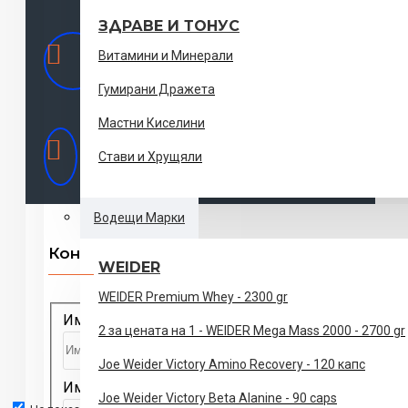
ЗДРАВЕ И ТОНУС
0887 95 66 80 - Бургас,
Обадете ни се
0888 34 66 35 - София,
Витамини и Минерали
0889 80 60 66 - Пловдив,
Гумирани Дражета
Мастни Киселини
Работно време: Понеделник - Петък ,
Работно
10:00 - 19:00ч Събота 10:30 - 17:00ч
Стави и Хрущяли
Време
Водещи Марки
Контакти
WEIDER
WEIDER Premium Whey - 2300 gr
Име
2 за цената на 1 - WEIDER Mega Mass 2000 - 2700 gr
Joe Weider Victory Amino Recovery - 120 капс
Имейл
Joe Weider Victory Beta Alanine - 90 caps