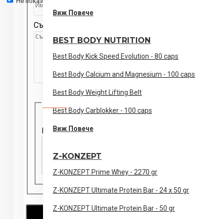
Не показвай отново.
Виж Повече
Съобщение
BEST BODY NUTRITION
Best Body Kick Speed Evolution - 80 caps
Best Body Calcium and Magnesium - 100 caps
Best Body Weight Lifting Belt
Captcha
Best Body Carblokker - 100 caps
Виж Повече
Please complete the captcha validation below
Z-KONZEPT
Z-KONZEPT Prime Whey - 2270 gr
Z-KONZEPT Ultimate Protein Bar - 24 x 50 gr
Z-KONZEPT Ultimate Protein Bar - 50 gr