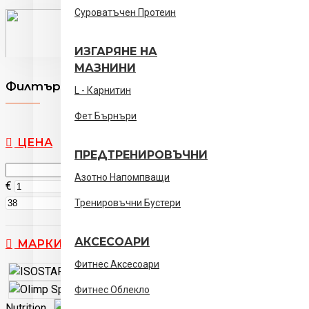
Суроватъчен Протеин
ИЗГАРЯНЕ НА
МАЗНИНИ
Филтър
Clear
L - Карнитин
Фет Бърнъри
ЦЕНА
ПРЕДТРЕНИРОВЪЧНИ
Азотно Напомпващи
€
€
Тренировъчни Бустери
АКСЕСОАРИ
МАРКИ
Фитнес Аксесоари
ISOSTAR
Olimp Sport
Фитнес Облекло
Nutrition