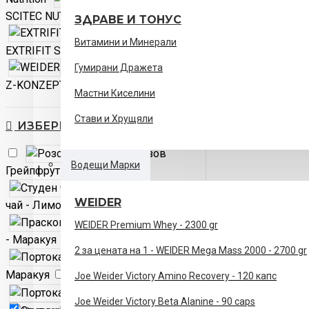
SCITEC NUTRITION
ЗДРАВЕ И ТОНУС
Витамини и Минерали
EXTRIFIT SPORTS NUTRITION
WEIDER
Гумирани Дражета
Z-KONZEPT
Мастни Киселини
Стави и Хрущяли
ИЗБЕРЕТЕ ВКУС
Розов
Водещи Марки
Грейпфрут
Студен
WEIDER
чай - Лимон
Праскова
WEIDER Premium Whey - 2300 gr
- Маракуя
2 за цената на 1 - WEIDER Mega Mass 2000 - 2700 gr
Портокал-
Маракуя
Папая
Joe Weider Victory Amino Recovery - 120 капс
Портокал
Joe Weider Victory Beta Alanine - 90 caps