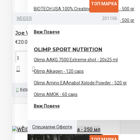
ТОП МАРКА
BIOTECH USA 100% Creatine Monohydrate - 500 gr
WEIDER
201106
BIOTECH USA 100% Creatine Monohydrate - 500 gr
Виж Повече
Joe Weider Victory ISO Energy - 900 гр
€20.00 (39.12лв)
OLIMP SPORT NUTRITION
ПОРЪЧАЙ
Olimp AAKG 7500 Extreme shot - 20x25 ml
Olimp Alkagen - 120 caps
Olimp Amino EAAnabol Xplode Powder - 520 gr
Купи Сега
Задайте ни Въпрос
Olimp AMOK - 60 caps
Виж Повече
Специални Оферти
ТОП МАРКА