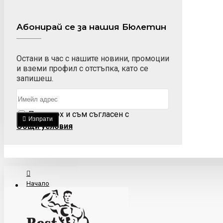
Абонирай се за нашия Бюлетин
Остани в час с нашите новини, промоции
и вземи профил с отстъпка, като се
запишеш.
Прочетох и съм съгласен с
Изпрати
Общи условия
Начало
За Нас