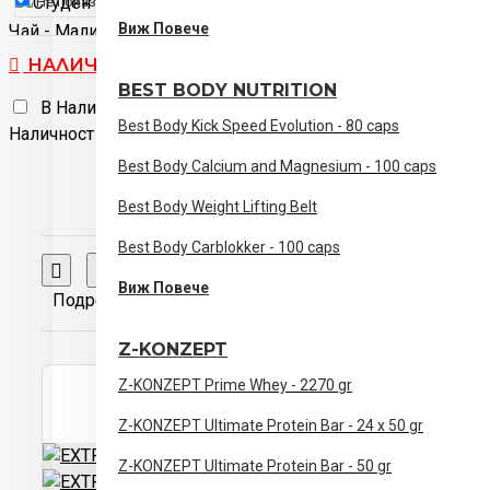
Студен
Не показвай отново.
Виж Повече
Чай - Малина
Фреш
Череша
НАЛИЧНОСТИ
Ягода
BEST BODY NUTRITION
В Наличност
Изчерпана
Череша
Best Body Kick Speed Evolution - 80 caps
Наличност
Червени Плодове
Best Body Calcium and Magnesium - 100 caps
Червен
Портокал
Мохито
Best Body Weight Lifting Belt
Best Body Carblokker - 100 caps
Мексикански Плод
Сравняване на продукти
Зелена ябълка
Виж Повече
Подреждане по:
Покажи:
Касис
Зелен Чай -
Z-KONZEPT
Лайм
Грейпфрут
Z-KONZEPT Prime Whey - 2270 gr
Z-KONZEPT Ultimate Protein Bar - 24 x 50 gr
Z-KONZEPT Ultimate Protein Bar - 50 gr
Антиоксиданти - Червени