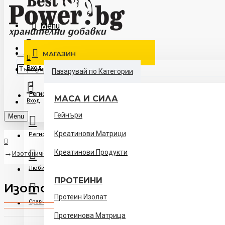
Контакти
Menu
Доставка
МАГАЗИН
Вход
Пазарувай по Категории
Регистрация
МАСА И СИЛА
Вход
Гейнъри
Menu
Креатинови Матрици
Регистрация
Креатинови Продукти
Изотонични Напитки
Любими
ПРОТЕИНИ
Изотонични Напитки
Протеин Изолат
Сравни
Протеинова Матрица