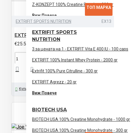
Боровинки
Z-KONZEPT 100% Creatine Powder - 300 gr
ТОП МАРКА
Горски
Виж Повече
Плодове
Кола
EXTRIFIT SPORTS NUTRITION
EX13
Ледено Синьо
EXTRIFIT SPORTS
Мандарина
EXTRIFIT Iontex Liquid - 1000 ml
NUTRITION
€25.50 (49.88лв)
Мандарина-Портокал
3 за цената на 1 - EXTRIFIT Vita E 400 IU - 100 caps
Малина
ПОРЪЧАЙ
EXTRIFIT 100% Instant Whey Protein - 2000 gr
Лимон-Лайм
Extrifit 100% Pure Citrulline - 300 gr
Лимон
Ананас
EXTRIFIT Agrezz - 20 gr
Купи Сега
Задайте ни Въпрос
Виж Повече
BIOTECH USA
BIOTECH USA 100% Creatine Monohydrate - 1000 gr
BIOTECH USA 100% Creatine Monohydrate - 300 gr