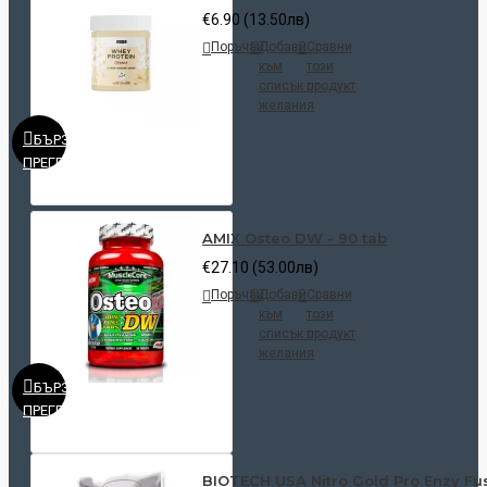
€6.90 (13.50лв)
Поръчай
Добави
Сравни
към
този
списък с
продукт
желания
БЪРЗ
ПРЕГЛЕД
AMIX Osteo DW - 90 tab
€27.10 (53.00лв)
Поръчай
Добави
Сравни
към
този
списък с
продукт
желания
БЪРЗ
ПРЕГЛЕД
BIOTECH USA Nitro Gold Pro Enzy Fus