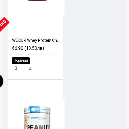
ИЧНО
WEIDER Whey Protein Chocalate Creme - 250 gr
€6.90 (13.50лв)
Поръчай