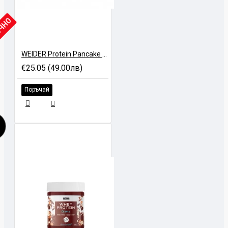
ИЧНО
WEIDER Protein Pancake Mix - 600 gr
€25.05 (49.00лв)
Поръчай