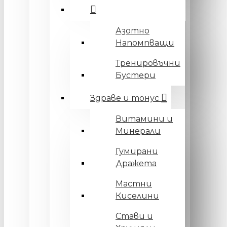
Азотно
Напомпващи
Тренировъчни
Бустери
Здраве и тонус
Витамини и
Минерали
Гумирани
Дражета
Мастни
Киселини
Стави и