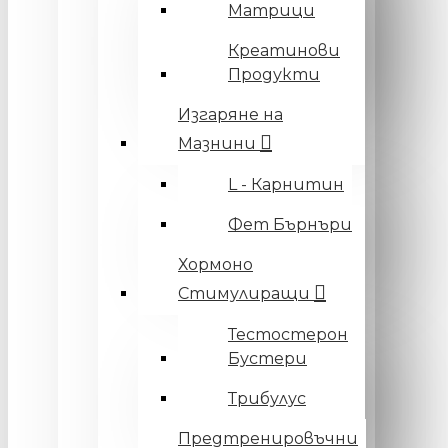
Матрици
Креатинови
Продукти
Изгаряне на
Мазнини
L - Карнитин
Фет Бърнъри
Хормоно
Стимулиращи
Тестостерон
Бустери
Трибулус
Предтренировъчни