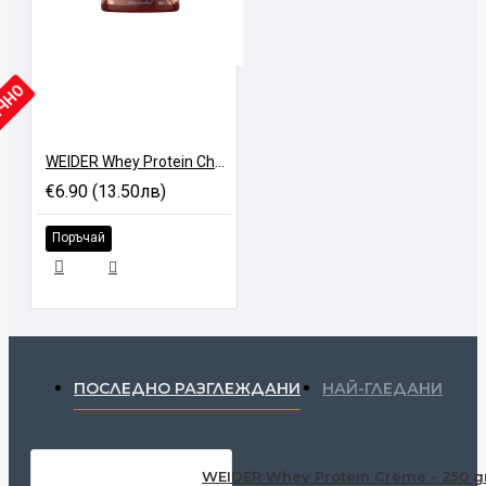
ИЧНО
WEIDER Whey Protein Chocalate Creme - 250 gr
€6.90 (13.50лв)
Поръчай
ПОСЛЕДНО РАЗГЛЕЖДАНИ
НАЙ-ГЛЕДАНИ
WEIDER Whey Protein Creme - 250 g