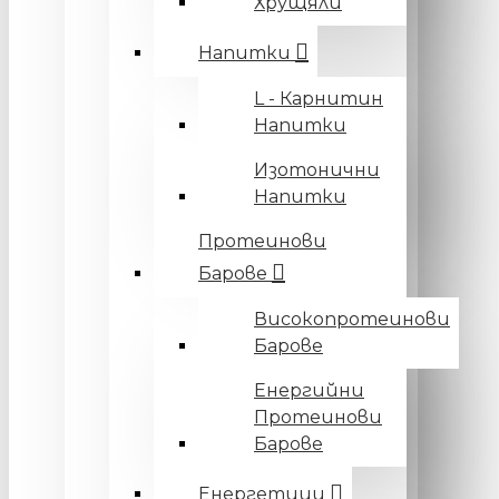
Хрущяли
Напитки
L - Карнитин
Напитки
Изотонични
Напитки
Протеинови
Барове
Високопротеинови
Барове
Енергийни
Протеинови
Барове
Енергетици