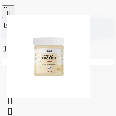
Menu
0 стоки - €0.00 (0.00лв)
Вашата количка е празна!