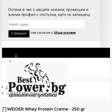
Остани в час с нашите новини, промоции и
вземи профил с отстъпка, като се запишеш.
Прочетох и съм съгласен с
Общи условия
Изпрати
Вход
Регистрация
WEIDER Whey Protein Creme - 250 gr
WEIDER Whey Protein Creme - 250 gr