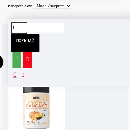
във вашата диета.
Изберете вкус
Протеиновият течен шоколад се комбинира
страхотно с друг наш продукт, а именно Protein
Pancake.
ПОРЪЧАЙ
СВЪРЗАНИ ПРОДУКТИ
МОЖЕ ДА ЗАКУПИТЕ 