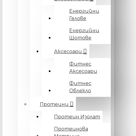
Енергийни
Гелове
Енергийни
Шотове
Аксесоари
Фитнес
Аксесоари
Фитнес
Облекло
Протеини
Протеин Изолат
Протеинова