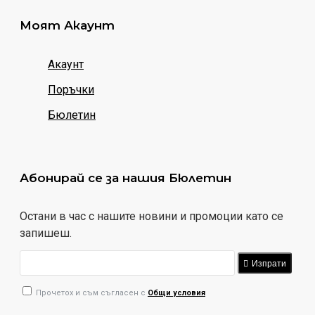
Моят Акаунт
Акаунт
Поръчки
Бюлетин
Абонирай се за нашия Бюлетин
Остани в час с нашите новини и промоции като се
запишеш.
Изпрати
Прочетох и съм съгласен с
Общи условия