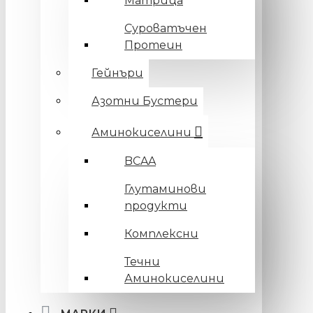
Матрица
Суроватъчен
Протеин
Гейнъри
Азотни Бустери
Аминокиселини
BCAA
Глутаминови
продукти
Комплексни
Течни
Аминокиселини