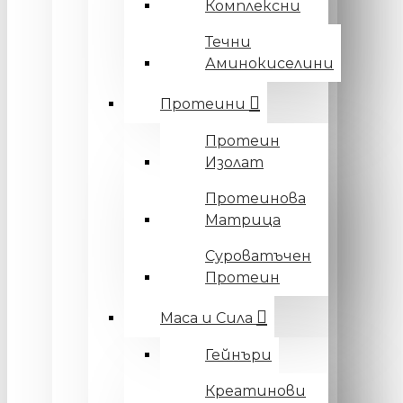
Комплексни
Течни
Аминокиселини
Протеини
Протеин
Изолат
Протеинова
Матрица
Суроватъчен
Протеин
Маса и Сила
Гейнъри
Креатинови