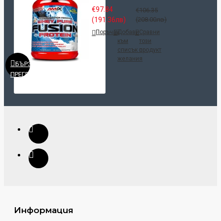
€97.84
€106.35
(191.36лв)
(208.00лв)
Поръчай
Добави
Сравни
към
този
списък с
продукт
желания
БЪРЗ
ПРЕГЛЕД
Информация