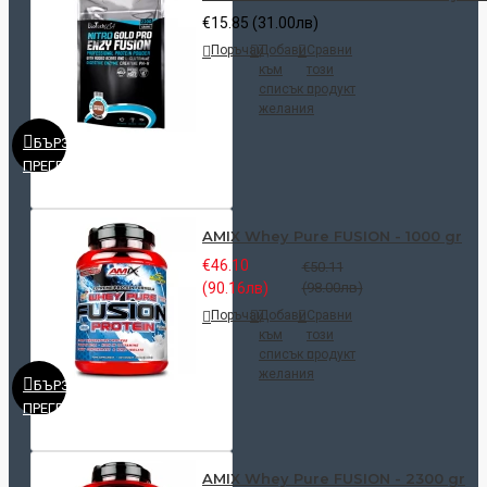
€15.85 (31.00лв)
Поръчай
Добави
Сравни
към
този
списък с
продукт
желания
БЪРЗ
ПРЕГЛЕД
AMIX Whey Pure FUSION - 1000 gr
€46.10
€50.11
(90.16лв)
(98.00лв)
Поръчай
Добави
Сравни
към
този
списък с
продукт
желания
БЪРЗ
ПРЕГЛЕД
AMIX Whey Pure FUSION - 2300 gr