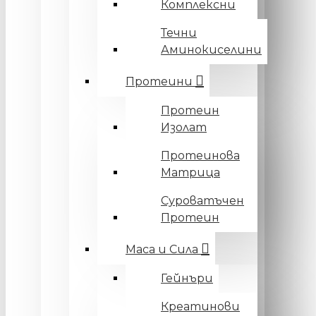
Комплексни
Течни
Аминокиселини
Протеини
Протеин
Изолат
Протеинова
Матрица
Суроватъчен
Протеин
Маса и Сила
Гейнъри
Креатинови