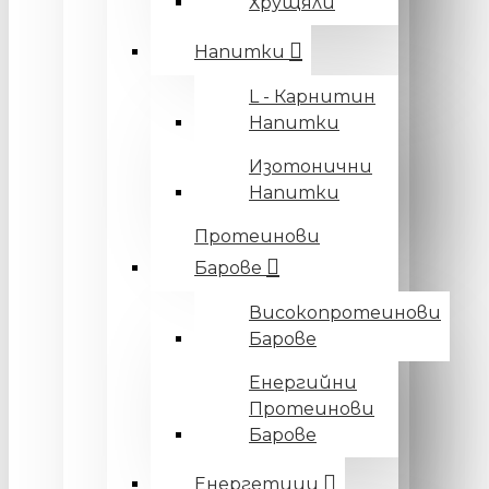
Хрущяли
Напитки
L - Карнитин
Напитки
Изотонични
Напитки
Протеинови
Барове
Високопротеинови
Барове
Енергийни
Протеинови
Барове
Енергетици