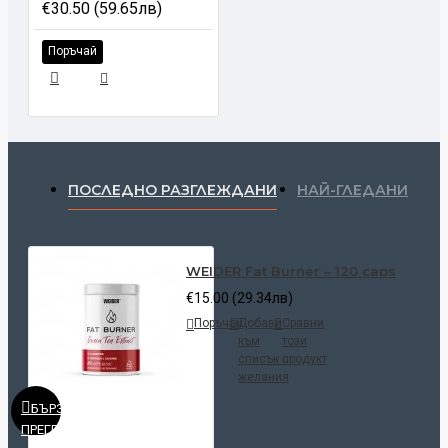
€30.50 (59.65лв)
Поръчай
ПОСЛЕДНО РАЗГЛЕЖДАНИ
НАЙ-ГЛЕДАНИ
WEIDER Fat Burner – 120 caps
€15.00 (29.34лв)
Поръчай
Добави
Сравни
към
този
списък с
продукт
желания
БЪРЗ
ПРЕГЛЕД