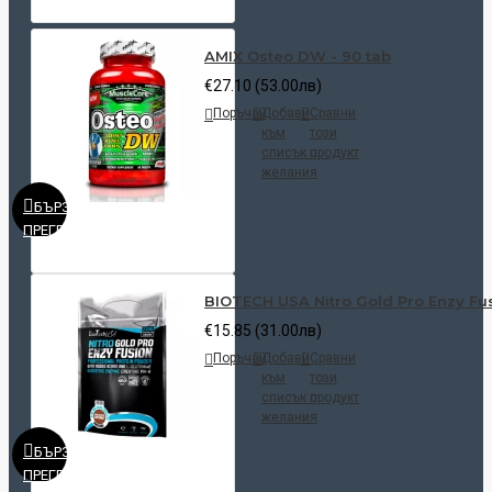
AMIX Osteo DW - 90 tab
€27.10 (53.00лв)
Поръчай
Добави
Сравни
към
този
списък с
продукт
желания
БЪРЗ
ПРЕГЛЕД
BIOTECH USA Nitro Gold Pro Enzy Fus
€15.85 (31.00лв)
Поръчай
Добави
Сравни
към
този
списък с
продукт
желания
БЪРЗ
ПРЕГЛЕД