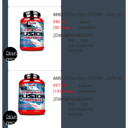
AMIX Whey Pure FUSION - 1000 gr
€46.10
€50.11
(90.16лв)
(98.00лв)
Поръчай
Добави
Сравни
към
този
списък с
продукт
желания
БЪРЗ
ПРЕГЛЕД
AMIX Whey Pure FUSION - 2300 gr
€97.84
€106.35
(191.36лв)
(208.00лв)
Поръчай
Добави
Сравни
към
този
списък с
продукт
желания
БЪРЗ
ПРЕГЛЕД