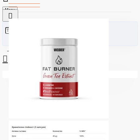
Menu
0 стоки - €0.00 (0.00лв)
Вашата количка е празна!