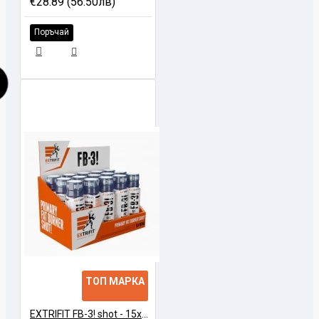
€28.89 (56.50лв)
Екстракт от черен пипер
Поръчай
5 mg
-
(BioPerine®)
– от които пиперин
4,75 mg
-
L-карнитин L-тартрат
81 mg
-
– от които L-карнитин
55 mg
-
* NRV – референтна стойност за дневен прием.
Начин на употреба
Приемайте 3 капсули дневно, за предпочитане по
време на хранене.
ТОП МАРКА
Брой порции
EXTRIFIT FB-3! shot - 15x90ml