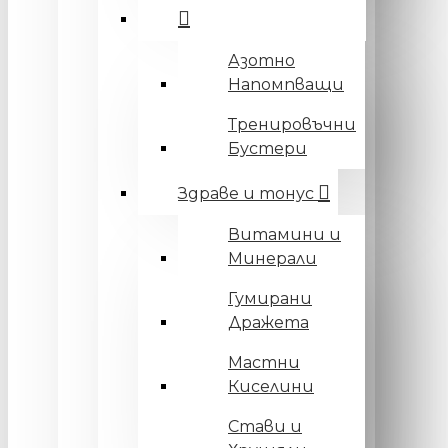
Азотно
Напомпващи
Тренировъчни
Бустери
Здраве и тонус
Витамини и
Минерали
Гумирани
Дражета
Мастни
Киселини
Стави и