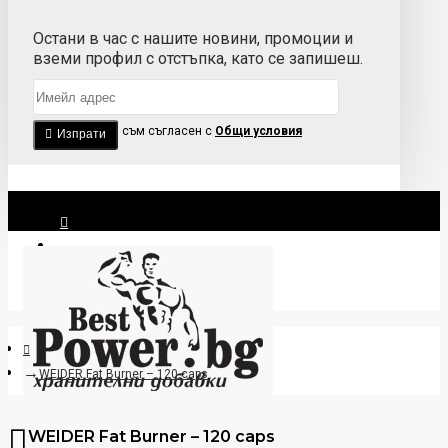
Остани в час с нашите новини, промоции и
вземи профил с отстъпка, като се запишеш.
Прочетох и съм съгласен с
Общи условия
Изпрати
Вход
Регистрация
WEIDER Fat Burner – 120 caps
WEIDER Fat Burner – 120 caps