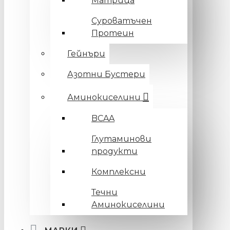
Матрица
Суроватъчен
Протеин
Гейнъри
Азотни Бустери
Аминокиселини
BCAA
Глутаминови
продукти
Комплексни
Течни
Аминокиселини