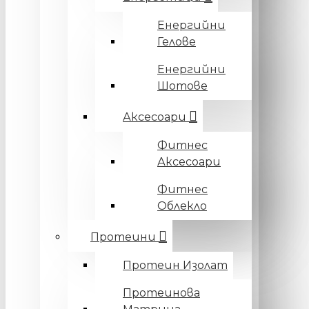
Енергийни
Гелове
Енергийни
Шотове
Аксесоари
Фитнес
Аксесоари
Фитнес
Облекло
Протеини
Протеин Изолат
Протеинова