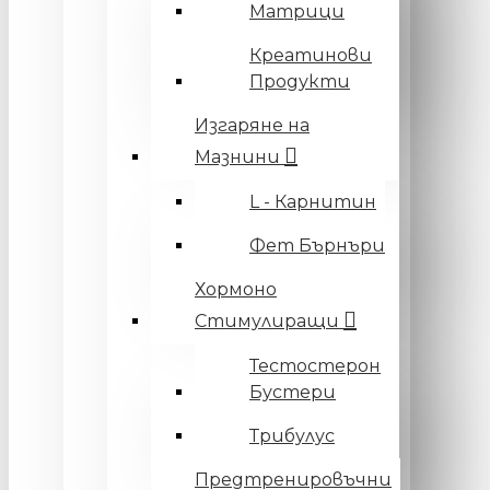
Матрици
Креатинови
Продукти
Изгаряне на
Мазнини
L - Карнитин
Фет Бърнъри
Хормоно
Стимулиращи
Тестостерон
Бустери
Трибулус
Предтренировъчни