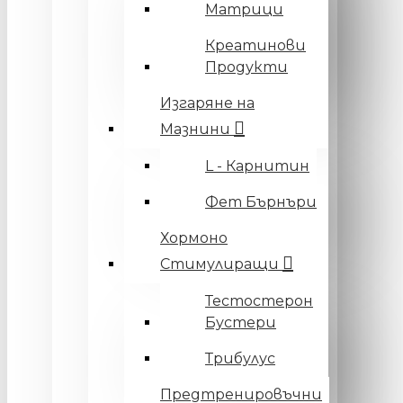
Матрици
Креатинови
Продукти
Изгаряне на
Мазнини
L - Карнитин
Фет Бърнъри
Хормоно
Стимулиращи
Тестостерон
Бустери
Трибулус
Предтренировъчни