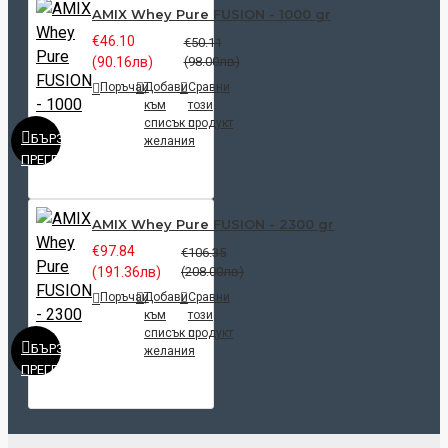
AMIX Whey Pure FUSION - 1000 gr
€46.10
€50.11
(90.16лв)
(98.00лв)
Поръчай
Добави
Сравни
към
този
списък с
продукт
БЪРЗ
желания
ПРЕГЛЕД
AMIX Whey Pure FUSION - 2300 gr
€97.84
€106.35
(191.36лв)
(208.00лв)
Поръчай
Добави
Сравни
към
този
списък с
продукт
БЪРЗ
желания
ПРЕГЛЕД