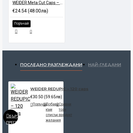
WEIDER Meta Cut Caps – 120 caps
€24.54 (48.00лв)
Поръчай
ПОСЛЕДНО РАЗГЛЕЖДАНИ
НАЙ-ГЛЕДАНИ
WEIDER REDUPIC – 120 caps
€30.50 (59.65лв)
Поръчай
Добави
Сравни
към
този
списък с
продукт
БЪРЗ
желания
ПРЕГЛЕД