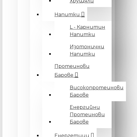
Хрущяли
Напитки
L - Карнитин
Напитки
Изотонични
Напитки
Протеинови
Барове
Високопротеинови
Барове
Енергийни
Протеинови
Барове
Енергетици