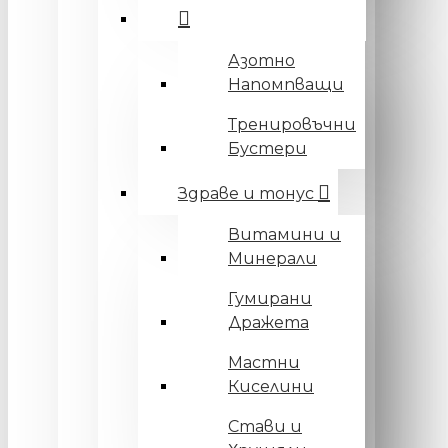
Азотно
Напомпващи
Тренировъчни
Бустери
Здраве и тонус
Витамини и
Минерали
Гумирани
Дражета
Мастни
Киселини
Стави и