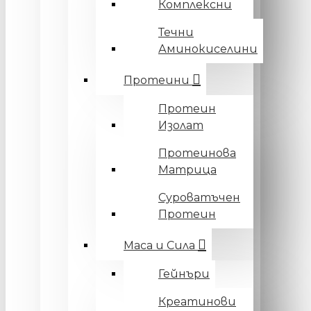
Комплексни
Течни
Аминокиселини
Протеини
Протеин
Изолат
Протеинова
Матрица
Суроватъчен
Протеин
Маса и Сила
Гейнъри
Креатинови