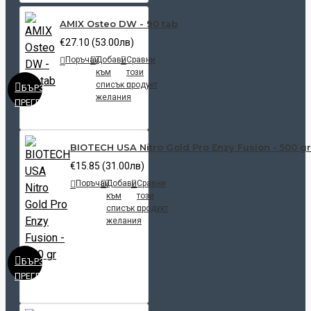
AMIX Osteo DW - 90 tab
€27.10 (53.00лв)
Поръчай
Добави
Сравни
към
този
списък с
продукт
БЪРЗ
желания
ПРЕГЛЕД
BIOTECH USA Nitro Gold Pro Enzy Fusion - 500 gr
€15.85 (31.00лв)
Поръчай
Добави
Сравни
към
този
списък с
продукт
желания
БЪРЗ
ПРЕГЛЕД