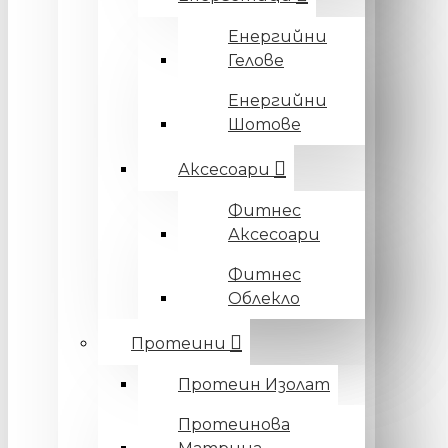
Енергийни
Гелове
Енергийни
Шотове
Аксесоари
Фитнес
Аксесоари
Фитнес
Облекло
Протеини
Протеин Изолат
Протеинова