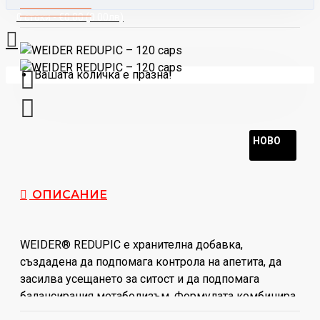
0 стоки - €0.00 (0.00лв)
Вашата количка е празна!
НОВО
ОПИСАНИЕ
WEIDER® REDUPIC е хранителна добавка,
създадена да подпомага контрола на апетита, да
засилва усещането за ситост и да подпомага
балансирания метаболизъм. Формулата комбинира
висококачествени натурални съставки, които