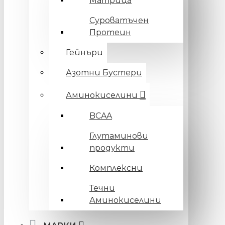
Матрица
Суроватъчен
Протеин
Гейнъри
Азотни Бустери
Аминокиселини
BCAA
Глутаминови
продукти
Комплексни
Течни
Аминокиселини