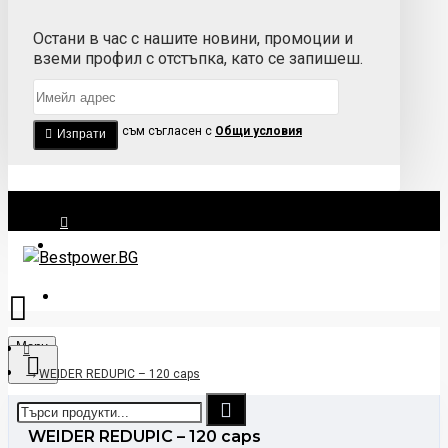
Остани в час с нашите новини, промоции и
вземи профил с отстъпка, като се запишеш.
Прочетох и съм съгласен с
Общи условия
Изпрати
Вход
Регистрация
Menu
WEIDER REDUPIC – 120 caps
WEIDER REDUPIC – 120 caps