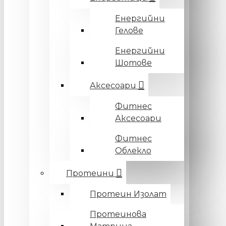
Енергийни
Гелове
Енергийни
Шотове
Аксесоари
Фитнес
Аксесоари
Фитнес
Облекло
Протеини
Протеин Изолат
Протеинова