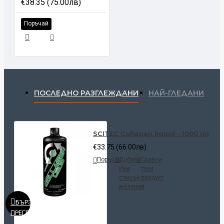
€38.35 (75.00лв)
Поръчай
ПОСЛЕДНО РАЗГЛЕЖДАНИ
НАЙ-ГЛЕДАНИ
SCITEC Collagen liquid - 1000 ml
€33.75 (66.00лв)
Поръчай
Добави
Сравни
към
този
списък с
продукт
желания
БЪРЗ
ПРЕГЛЕД