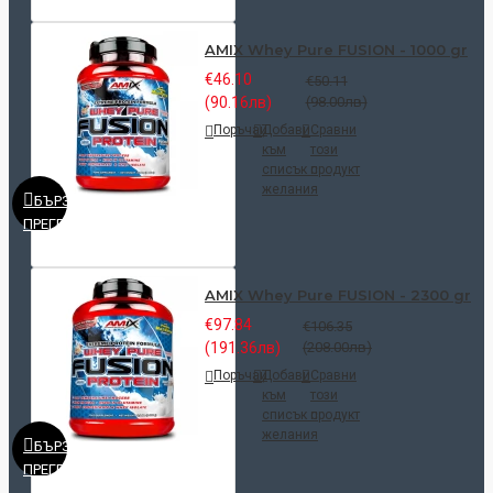
AMIX Whey Pure FUSION - 1000 gr
€46.10
€50.11
(90.16лв)
(98.00лв)
Поръчай
Добави
Сравни
към
този
списък с
продукт
желания
БЪРЗ
ПРЕГЛЕД
AMIX Whey Pure FUSION - 2300 gr
€97.84
€106.35
(191.36лв)
(208.00лв)
Поръчай
Добави
Сравни
към
този
списък с
продукт
желания
БЪРЗ
ПРЕГЛЕД