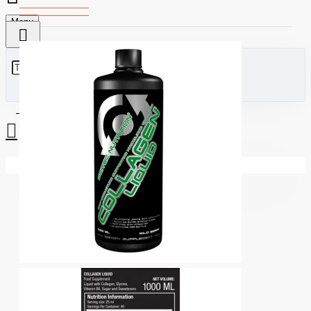
Menu
0 стоки - €0.00 (0.00лв)
Вашата количка е празна!