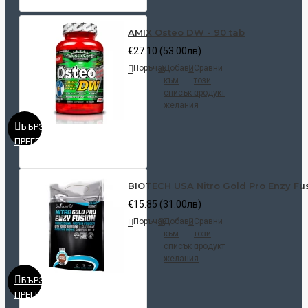
AMIX Osteo DW - 90 tab
€27.10 (53.00лв)
Поръчай
Добави
Сравни
към
този
списък с
продукт
желания
БЪРЗ
ПРЕГЛЕД
BIOTECH USA Nitro Gold Pro Enzy Fus
€15.85 (31.00лв)
Поръчай
Добави
Сравни
към
този
списък с
продукт
желания
БЪРЗ
ПРЕГЛЕД