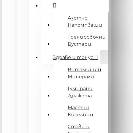
Азотно
Напомпващи
Тренировъчни
Бустери
Здраве и тонус
Витамини и
Минерали
Гумирани
Дражета
Мастни
Киселини
Стави и