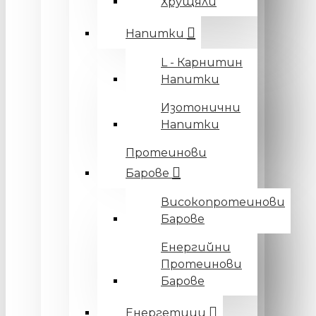
Хрущяли
Напитки
L - Карнитин
Напитки
Изотонични
Напитки
Протеинови
Барове
Високопротеинови
Барове
Енергийни
Протеинови
Барове
Енергетици