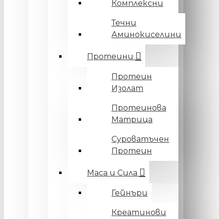
Комплексни
Течни
Аминокиселини
Протеини
Протеин
Изолат
Протеинова
Матрица
Суроватъчен
Протеин
Маса и Сила
Гейнъри
Креатинови