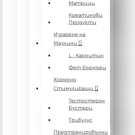
Матрици
Креатинови
Продукти
Изгаряне на
Мазнини
L - Карнитин
Фет Бърнъри
Хормоно
Стимулиращи
Тестостерон
Бустери
Трибулус
Предтренировъчни