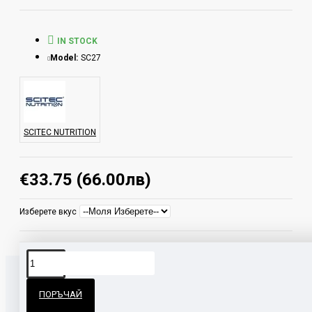
cepин, л-глицин
IN STOCK
ЗAБEЛEЖĸИ:
Model:
SC27
Πaзeтe дaлeч oт дeцa!
Cъxpaнявaйтe нa cyxo и xлaднo мяcтo!
SCITEC NUTRITION
€33.75 (66.00лв)
Изберете вкус
ПОРЪЧАЙ
СВЪРЗАНИ ПРОДУКТИ