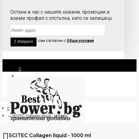
Остани в час с нашите новини, промоции и
вземи профил с отстъпка, като се запишеш.
Прочетох и съм съгласен с
Общи условия
Изпрати
Вход
Регистрация
SCITEC Collagen liquid - 1000 ml
SCITEC Collagen liquid - 1000 ml