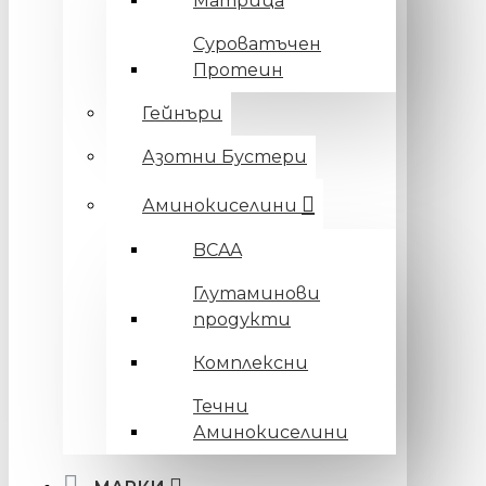
Матрица
Суроватъчен
Протеин
Гейнъри
Азотни Бустери
Аминокиселини
BCAA
Глутаминови
продукти
Комплексни
Течни
Аминокиселини