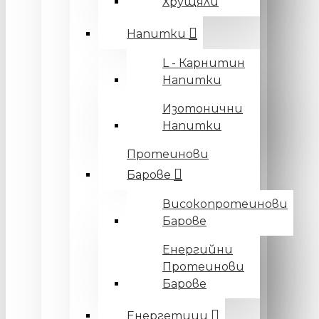
Хрущяли
Напитки
L - Карнитин
Напитки
Изотонични
Напитки
Протеинови
Барове
Високопротеинови
Барове
Енергийни
Протеинови
Барове
Енергетици