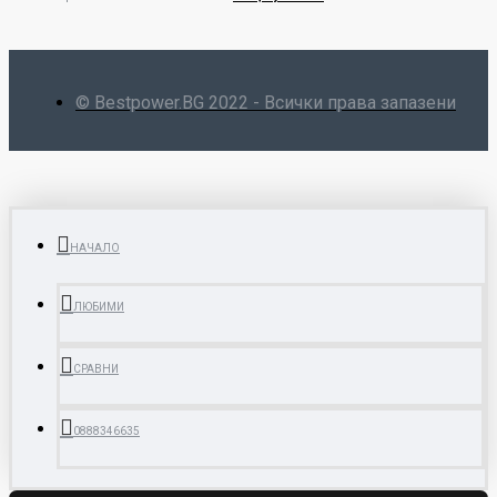
© Bestpower.BG 2022 - Всички права запазени
НАЧАЛО
ЛЮБИМИ
СРАВНИ
0888346635