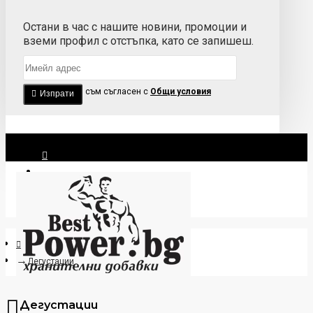
Остани в час с нашите новини, промоции и
вземи профил с отстъпка, като се запишеш.
Прочетох и съм съгласен с
Общи условия
Изпрати
Вход
Регистрация
Дегустации
Дегустации