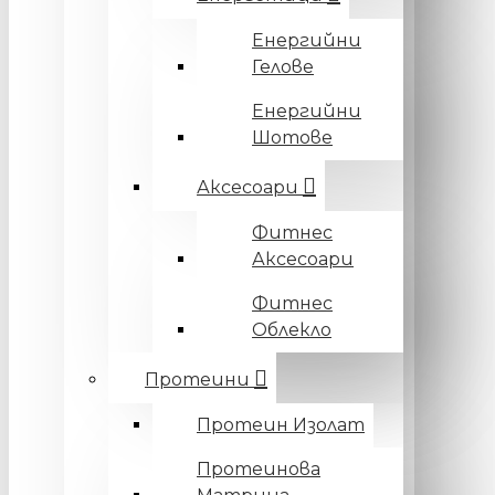
Енергийни
Гелове
Енергийни
Шотове
Аксесоари
Фитнес
Аксесоари
Фитнес
Облекло
Протеини
Протеин Изолат
Протеинова