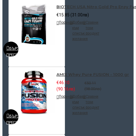
BIOTECH USA Nitro Gold Pro Enzy Fus
€15.85 (31.00лв)
Поръчай
Добави
Сравни
към
този
списък с
продукт
желания
БЪРЗ
ПРЕГЛЕД
AMIX Whey Pure FUSION - 1000 gr
€46.10
€50.11
(90.16лв)
(98.00лв)
Поръчай
Добави
Сравни
към
този
списък с
продукт
желания
БЪРЗ
ПРЕГЛЕД