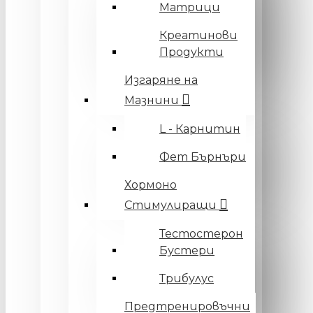
Матрици
Креатинови
Продукти
Изгаряне на
Мазнини
L - Карнитин
Фет Бърнъри
Хормоно
Стимулиращи
Тестостерон
Бустери
Трибулус
Предтренировъчни