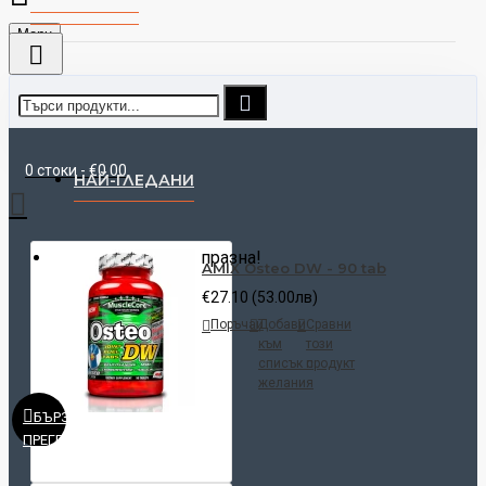
Menu
0 стоки - €0.00
НАЙ-ГЛЕДАНИ
Вашата количка е празна!
AMIX Osteo DW - 90 tab
€27.10 (53.00лв)
Поръчай
Добави
Сравни
към
този
списък с
продукт
желания
БЪРЗ
ПРЕГЛЕД