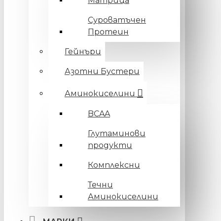
Матрица
Суроватъчен
Протеин
Гейнъри
Азотни Бустери
Аминокиселини
BCAA
Глутаминови
продукти
Комплексни
Течни
Аминокиселини