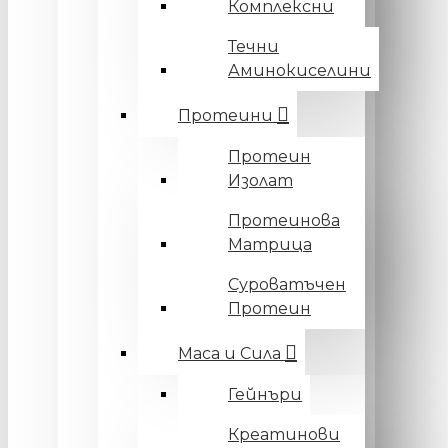
Комплексни
Течни
Аминокиселини
Протеини
Протеин
Изолат
Протеинова
Матрица
Суроватъчен
Протеин
Маса и Сила
Гейнъри
Креатинови