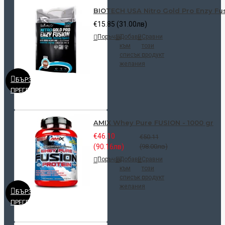
BIOTECH USA Nitro Gold Pro Enzy Fus
€15.85 (31.00лв)
Поръчай
Добави
Сравни
към
този
списък с
продукт
желания
БЪРЗ
ПРЕГЛЕД
AMIX Whey Pure FUSION - 1000 gr
€46.10
€50.11
(90.16лв)
(98.00лв)
Поръчай
Добави
Сравни
към
този
списък с
продукт
желания
БЪРЗ
ПРЕГЛЕД