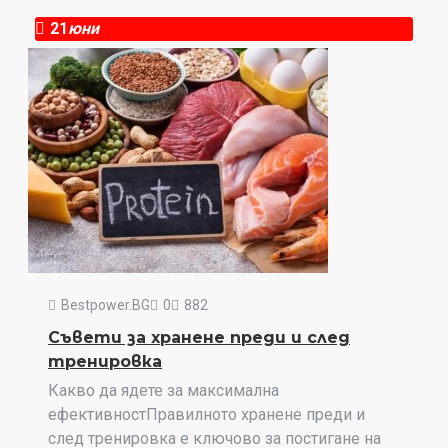
21
юни
Bestpower.BG
0
882
Съвети за хранене преди и след
тренировка
Какво да ядете за максимална
ефективностПравилното хранене преди и
след тренировка е ключово за постигане на