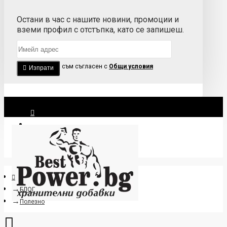
Остани в час с нашите новини, промоции и
вземи профил с отстъпка, като се запишеш.
Прочетох и съм съгласен с
Общи условия
Изпрати
Вход
Регистрация
БЛОГ
Полезно