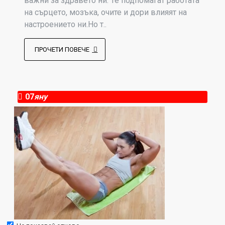
важни за здравето ни. Те подпомагат работата
на сърцето, мозъка, очите и дори влияят на
настроението ни.Но т..
ПРОЧЕТИ ПОВЕЧЕ
07
яну