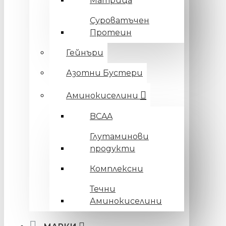
Матрица
Суроватъчен
Протеин
Гейнъри
Азотни Бустери
Аминокиселини
BCAA
Глутаминови
продукти
Комплексни
Течни
Аминокиселини