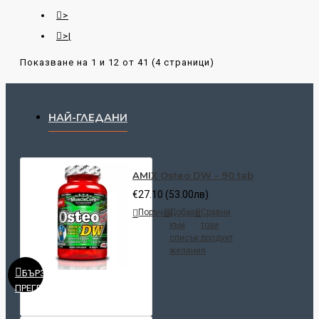
>
>|
Показване на 1 и 12 от 41 (4 страници)
НАЙ-ГЛЕДАНИ
AMIX Osteo DW - 90 tab
€27.10 (53.00лв)
Поръчай
Добави
Сравни
към
този
списък с
продукт
желания
БЪРЗ
ПРЕГЛЕД