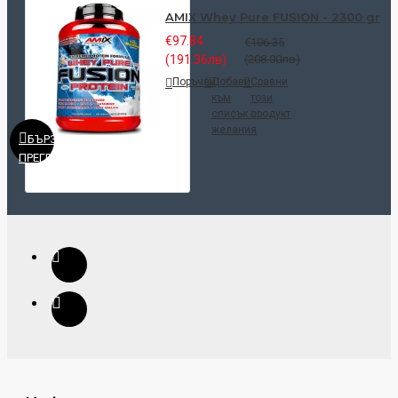
AMIX Whey Pure FUSION - 2300 gr
€97.84
€106.35
(191.36лв)
(208.00лв)
Поръчай
Добави
Сравни
към
този
списък с
продукт
желания
БЪРЗ
ПРЕГЛЕД