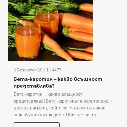
Bestpower.BG
1
4477
Бета-каротин – какво всъщност
представлява?
Бета-каротин – какво всъщност
представлява?Бета-каротинът е каротиноид –
цветен пигмент, който се съдържа в някои
зеленчуци или плодове. Обичате ли цв..