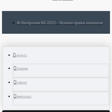
© Bestpower.BG 2022 - Всички права запазени
НАЧАЛО
ЛЮБИМИ
СРАВНИ
0888346635