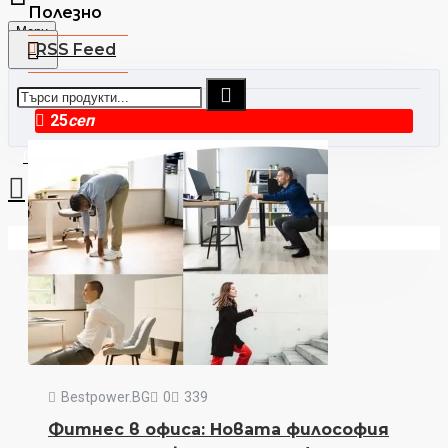
Полезно
Menu
RSS Feed
25
сеп
0 стоки - €0.00
Вашата количка е празна!
Bestpower.BG
0
339
Фитнес в офиса: Новата философия