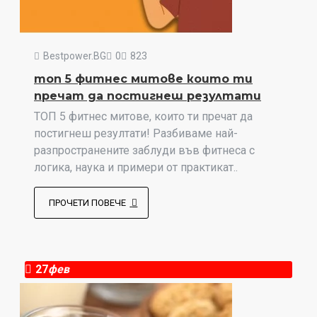
Bestpower.BG
0
823
топ 5 фитнес митове които ти
пречат да постигнеш резултати
ТОП 5 фитнес митове, които ти пречат да
постигнеш резултати! Разбиваме най-
разпространените заблуди във фитнеса с
логика, наука и примери от практикат..
ПРОЧЕТИ ПОВЕЧЕ
27
фев