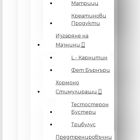
Матрици
Креатинови
Продукти
Изгаряне на
Мазнини
L - Карнитин
Фет Бърнъри
Хормоно
Стимулиращи
Тестостерон
Бустери
Трибулус
Предтренировъчни