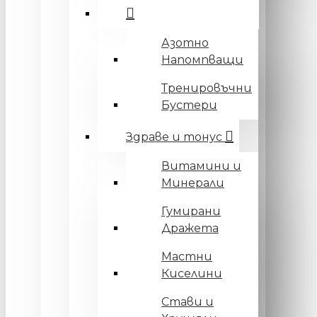
Азотно
Напомпващи
Тренировъчни
Бустери
Здраве и тонус
Витамини и
Минерали
Гумирани
Дражета
Мастни
Киселини
Стави и