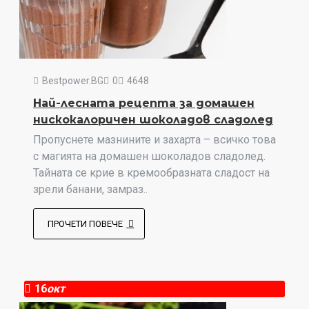
Bestpower.BG
0
4648
Най-лесната рецепта за домашен
нискокалоричен шоколадов сладолед
Пропуснете мазнините и захарта – всичко това
с магията на домашен шоколадов сладолед.
Тайната се крие в кремообразната сладост на
зрели банани, замраз..
ПРОЧЕТИ ПОВЕЧЕ
16
окт