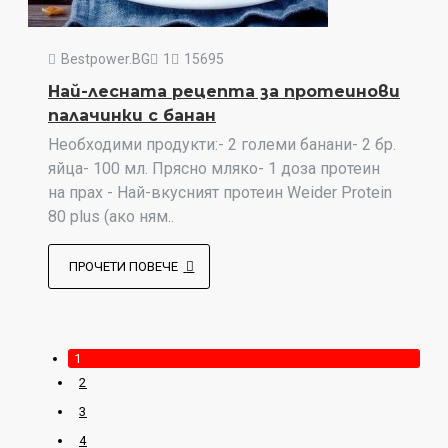
Bestpower.BG
1
15695
Най-лесната рецепта за протеинови
палачинки с банан
Необходими продукти:- 2 големи банани- 2 бр.
яйца- 100 мл. Прясно мляко- 1 доза протеин
на прах - Най-вкусният протеин Weider Protein
80 plus (ако ням..
ПРОЧЕТИ ПОВЕЧЕ
1
2
3
4