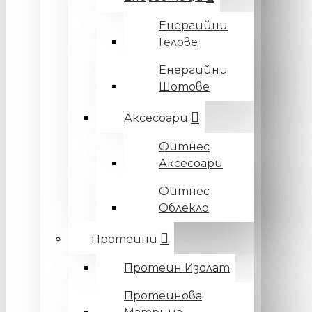
Енергийни
Гелове
Енергийни
Шотове
Аксесоари
Фитнес
Аксесоари
Фитнес
Облекло
Протеини
Протеин Изолат
Протеинова