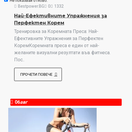
Не показвай отново.
Bestpower.BG
0
1332
Най-Ефективните Упражнения за
Перфектен Корем
Тренировка за Коремната Преса: Най-
Ефективните Упражнения за Перфектен
КоремКоремната преса е един от най-
желаните визуални резултати във фитнеса.
Пос..
ПРОЧЕТИ ПОВЕЧЕ
06
авг