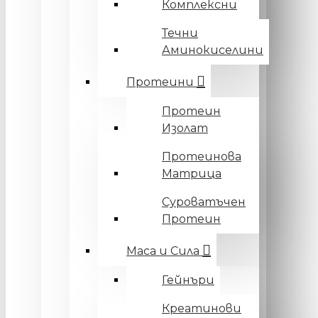
Комплексни
Течни
Аминокиселини
Протеини
Протеин
Изолат
Протеинова
Матрица
Суроватъчен
Протеин
Маса и Сила
Гейнъри
Креатинови