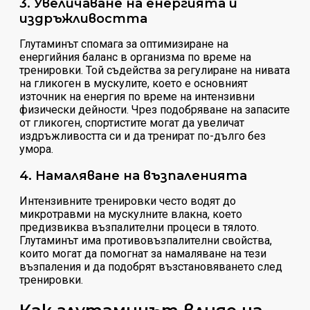
3. Увеличаване на енергията и
издръжливостта
Глутаминът спомага за оптимизиране на
енергийния баланс в организма по време на
тренировки. Той съдейства за регулиране на нивата
на гликоген в мускулите, което е основният
източник на енергия по време на интензивни
физически дейности. Чрез подобряване на запасите
от гликоген, спортистите могат да увеличат
издръжливостта си и да тренират по-дълго без
умора.
4. Намаляване на възпаленията
Интензивните тренировки често водят до
микротравми на мускулните влакна, което
предизвиква възпалителни процеси в тялото.
Глутаминът има противовъзпалителни свойства,
които могат да помогнат за намаляване на тези
възпаления и да подобрят възстановяването след
тренировки.