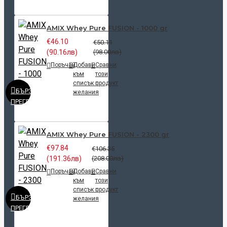
AMIX Whey Pure FUSION - 1000 gr
€46.10
€50.11
(90.16лв)
(98.00лв)
Поръчай
Добави
Сравни
към
този
списък с
продукт
БЪРЗ
желания
ПРЕГЛЕД
AMIX Whey Pure FUSION - 2300 gr
€97.84
€106.35
(191.36лв)
(208.00лв)
Поръчай
Добави
Сравни
към
този
списък с
продукт
БЪРЗ
желания
ПРЕГЛЕД