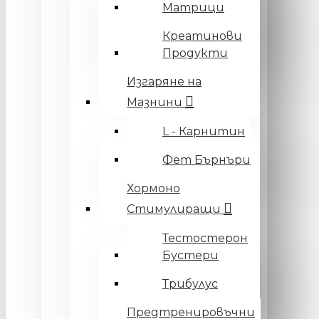
Матрици
Креатинови
Продукти
Изгаряне на
Мазнини
L - Карнитин
Фет Бърнъри
Хормоно
Стимулиращи
Тестостерон
Бустери
Трибулус
Предтренировъчни