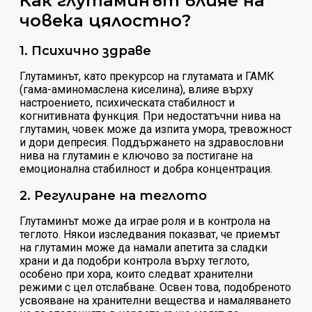
Как глутаминът влияе на
човека цялостно?
1. Психично здраве
Глутаминът, като прекурсор на глутамата и ГАМК
(гама-аминомаслена киселина), влияе върху
настроението, психическата стабилност и
когнитивната функция. При недостатъчни нива на
глутамин, човек може да изпита умора, тревожност
и дори депресия. Поддържането на здравословни
нива на глутамин е ключово за постигане на
емоционална стабилност и добра концентрация.
2. Регулиране на теглото
Глутаминът може да играе роля и в контрола на
теглото. Някои изследвания показват, че приемът
на глутамин може да намали апетита за сладки
храни и да подобри контрола върху теглото,
особено при хора, които следват хранителни
режими с цел отслабване. Освен това, подобреното
усвояване на хранителни вещества и намаляването