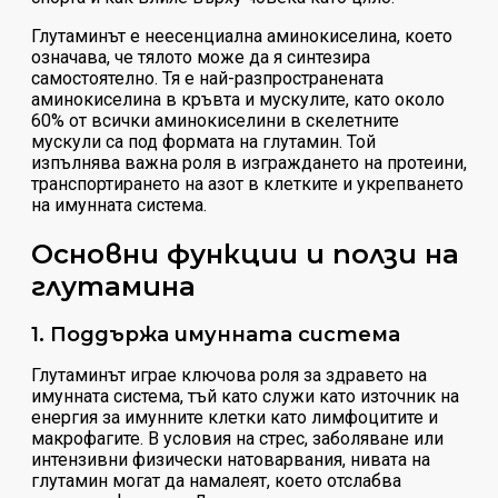
Глутаминът е неесенциална аминокиселина, което
означава, че тялото може да я синтезира
самостоятелно. Тя е най-разпространената
аминокиселина в кръвта и мускулите, като около
60% от всички аминокиселини в скелетните
мускули са под формата на глутамин. Той
изпълнява важна роля в изграждането на протеини,
транспортирането на азот в клетките и укрепването
на имунната система.
Основни функции и ползи на
глутамина
1. Поддържа имунната система
Глутаминът играе ключова роля за здравето на
имунната система, тъй като служи като източник на
енергия за имунните клетки като лимфоцитите и
макрофагите. В условия на стрес, заболяване или
интензивни физически натоварвания, нивата на
глутамин могат да намалеят, което отслабва