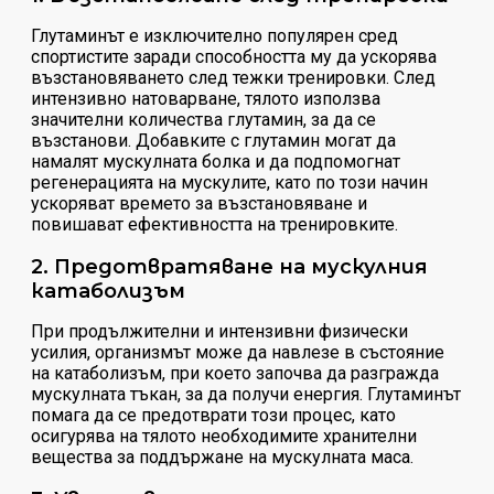
Глутаминът е изключително популярен сред
спортистите заради способността му да ускорява
възстановяването след тежки тренировки. След
интензивно натоварване, тялото използва
значителни количества глутамин, за да се
възстанови. Добавките с глутамин могат да
намалят мускулната болка и да подпомогнат
регенерацията на мускулите, като по този начин
ускоряват времето за възстановяване и
повишават ефективността на тренировките.
2. Предотвратяване на мускулния
катаболизъм
При продължителни и интензивни физически
усилия, организмът може да навлезе в състояние
на катаболизъм, при което започва да разгражда
мускулната тъкан, за да получи енергия. Глутаминът
помага да се предотврати този процес, като
осигурява на тялото необходимите хранителни
вещества за поддържане на мускулната маса.