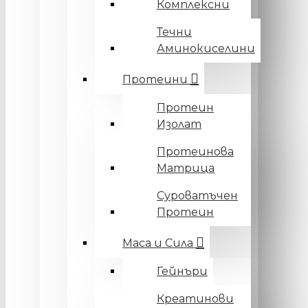
Комплексни
Течни
Аминокиселини
Протеини
Протеин
Изолат
Протеинова
Матрица
Суроватъчен
Протеин
Маса и Сила
Гейнъри
Креатинови