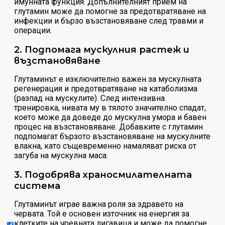
имунната функция. Допълнителният прием на
глутамин може да помогне за предотвратяване на
инфекции и бързо възстановяване след травми и
операции.
2. Подпомага мускулния растеж и
възстановяване
Глутаминът е изключително важен за мускулната
регенерация и предотвратяване на катаболизма
(разпад на мускулите). След интензивна
тренировка, нивата му в тялото значително спадат,
което може да доведе до мускулна умора и бавен
процес на възстановяване. Добавките с глутамин
подпомагат бързото възстановяване на мускулните
влакна, като същевременно намаляват риска от
загуба на мускулна маса.
3. Подобрява храносмилателната
система
Глутаминът играе важна роля за здравето на
червата. Той е основен източник на енергия за
клетките на чревната лигавица и може да помогне