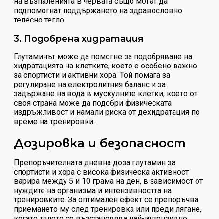
на възпаленията в червата също могат да
подпомогнат поддържането на здравословно
телесно тегло.
3. Подобрена хидратация
Глутаминът може да помогне за подобряване на
хидратацията на клетките, което е особено важно
за спортисти и активни хора. Той помага за
регулиране на електролитния баланс и за
задържане на вода в мускулните клетки, което от
своя страна може да подобри физическата
издръжливост и намали риска от дехидратация по
време на тренировки.
Дозировка и безопасност
Препоръчителната дневна доза глутамин за
спортисти и хора с висока физическа активност
варира между 5 и 10 грама на ден, в зависимост от
нуждите на организма и интензивността на
тренировките. За оптимален ефект се препоръчва
приемането му след тренировка или преди лягане,
когато тялото се възстановява най-интензивно.