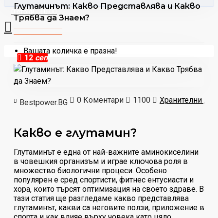
Глутаминът: Какво Представлява и Какво
0 стоки - €0.00
Трябва да Знаем?
Вашата количка е празна!
12
сеп
0 Коментари
1100
Хранителни до
Bestpower.BG
Какво е глутамин?
Глутаминът е една от най-важните аминокиселини
в човешкия организъм и играе ключова роля в
множество биологични процеси. Особено
популярен е сред спортисти, фитнес ентусиасти и
хора, които търсят оптимизация на своето здраве. В
тази статия ще разгледаме какво представлява
глутаминът, какви са неговите ползи, приложение в
спорта и как влияе върху човека като цяло.