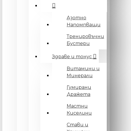
Азотно
Напомпващи
Тренировъчни
Бустери
Здраве и тонус
Витамини и
Минерали
Гумирани
Дражета
Мастни
Киселини
Стави и