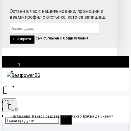
Остани в час с нашите новини, промоции и
вземи профил с отстъпка, като се запишеш.
Прочетох и съм съгласен с
Общи условия
Изпрати
Вход
Регистрация
Menu
БЛОГ
Глутаминът: Какво Представлява и Какво Трябва да Знаем?