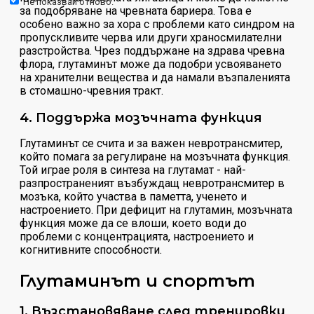
Не показвай отново.
за подобряване на чревната бариера. Това е
особено важно за хора с проблеми като синдром на
пропускливите черва или други храносмилателни
разстройства. Чрез поддържане на здрава чревна
флора, глутаминът може да подобри усвояването
на хранителни вещества и да намали възпаленията
в стомашно-чревния тракт.
4. Поддържа мозъчната функция
Глутаминът се счита и за важен невротрансмитер,
който помага за регулиране на мозъчната функция.
Той играе роля в синтеза на глутамат - най-
разпространеният възбуждащ невротрансмитер в
мозъка, който участва в паметта, ученето и
настроението. При дефицит на глутамин, мозъчната
функция може да се влоши, което води до
проблеми с концентрацията, настроението и
когнитивните способности.
Глутаминът и спортът
1. Възстановяване след тренировки