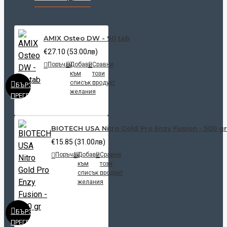
AMIX Osteo DW - 90 tab
€27.10 (53.00лв)
Поръчай
Добави
Сравни
към
този
списък с
продукт
БЪРЗ
желания
ПРЕГЛЕД
BIOTECH USA Nitro Gold Pro Enzy Fusion - 500 gr
€15.85 (31.00лв)
Поръчай
Добави
Сравни
към
този
списък с
продукт
желания
БЪРЗ
ПРЕГЛЕД