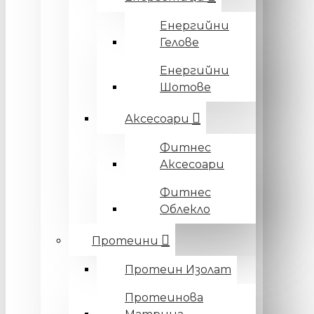
Енергийни
Гелове
Енергийни
Шотове
Аксесоари
Фитнес
Аксесоари
Фитнес
Облекло
Протеини
Протеин Изолат
Протеинова