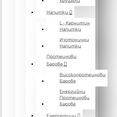
Хрущяли
Напитки
L - Карнитин
Напитки
Изотонични
Напитки
Протеинови
Барове
Високопротеинови
Барове
Енергийни
Протеинови
Барове
Енергетици