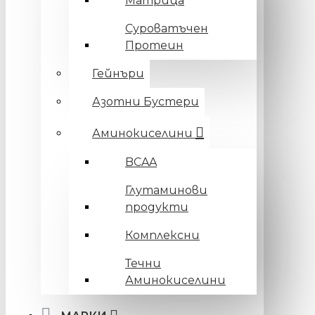
Матрица
Суроватъчен
Протеин
Гейнъри
Азотни Бустери
Аминокиселини
BCAA
Глутаминови
продукти
Комплексни
Течни
Аминокиселини