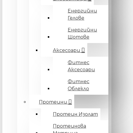
Енергийни
Гелове
Енергийни
Шотове
Аксесоари
Фитнес
Аксесоари
Фитнес
Облекло
Протеини
Протеин Изолат
Протеинова