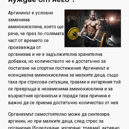
Аргининът е условно
заменима
аминокиселина, което ще
рече, че през по-голямата
част от времето се
произвежда от
организма и не е задължителна хранителна
добавка, но количеството не e достатъчно за
постигане на спортни постижения. Аргининът е
есенциална аминокиселина за малките деца, също
така при стресови ситуации, травми и изгаряния той
се превръща в незаменима аминокиселина и за
възрастния организъм и поради тази причина е
важно да се приема достатъчно количество от нея.
Организмът самостоятелно може да синтезира
аргинин, но при малките деца, след стрес за
организма (боледуване, изгаряне, травми), активно