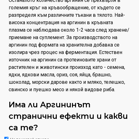
Останалото количество аргинин се прехвърля в
големия кръг на кръвообращение, от където се
разпределя към различните тъкани в тялото. Най-
висока концентрация на аргинин в кръвната
плазма се наблюдава около 1-2 часа след хранене/
приемане на суплемент. За производството на
аргинин под формата на хранителна добавка се
изолира чрез процес на ферментация. Естествен
източник на аргинин са протеиновите храни от
растителен и животински произход като - семена,
ядки, ядкови масла, ориз, соя, яйца, брашно,
шоколад, морски дарове както и мляко, телешко,
свинско и пуешко месо и някой видове риба.
Има ли Аргининът
странични ефекти и какви
са те?