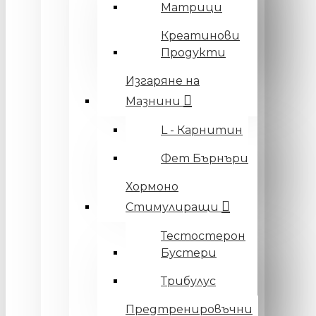
Матрици
Креатинови
Продукти
Изгаряне на
Мазнини
L - Карнитин
Фет Бърнъри
Хормоно
Стимулиращи
Тестостерон
Бустери
Трибулус
Предтренировъчни