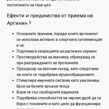
постигането на тази цел.
Ефекти и предимства от приема на
Аргинин ?
Основните причини, поради които аргининът
се използва активно в спортната суплеменция
е че:
Подпомага секрецията на растежен хормон
Противодейства на амоняка, образуващ се
при разграждането на протеините
Прекурсор на азотния оксид, като следствие
на което се подобрява кръвообращението
Стимулира имунната система като увеличава
броя на белите кръвни телца
Бори се със свободните радикали
Подобрява способността на черния дроб да се
бори с токсините и като цяло да функционира