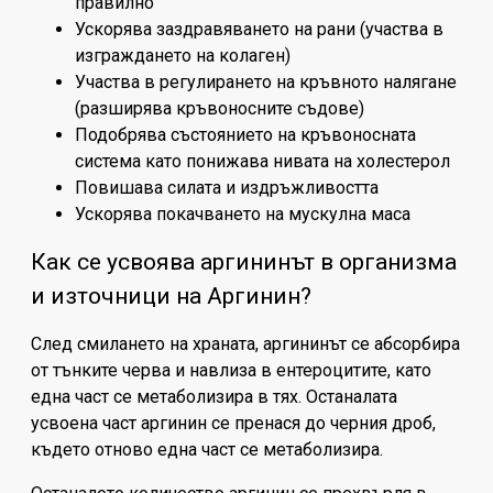
правилно
Ускорява заздравяването на рани (участва в
изграждането на колаген)
Участва в регулирането на кръвното налягане
(разширява кръвоносните съдове)
Подобрява състоянието на кръвоносната
система като понижава нивата на холестерол
Повишава силата и издръжливостта
Ускорява покачването на мускулна маса
Как се усвоява аргининът в организма
и източници на Аргинин?
След смилането на храната, аргининът се абсорбира
от тънките черва и навлиза в ентероцитите, като
една част се метаболизира в тях. Останалата
усвоена част аргинин се пренася до черния дроб,
където отново една част се метаболизира.