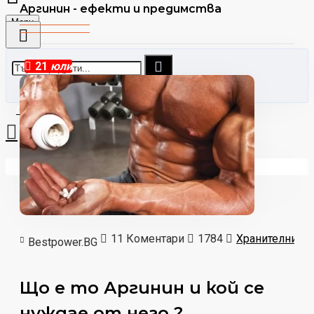
Аргинин - ефекти и предимства
Menu
21
юли
0 стоки - €0.00
Вашата количка е празна!
11 Коментари
1784
Хранителни д
Bestpower.BG
Що е то Аргинин и кой се
нуждае от него ?