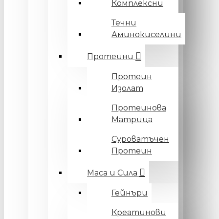
Комплексни
Течни
Аминокиселини
Протеини
Протеин
Изолат
Протеинова
Матрица
Суроватъчен
Протеин
Маса и Сила
Гейнъри
Креатинови