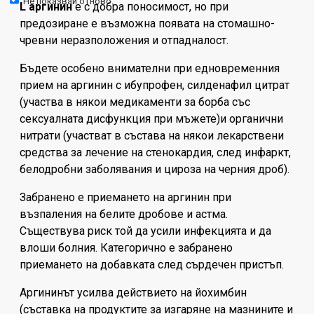
Не показвай отново.
L аргинин
е с добра поносимост, но при
предозиране е възможна появата на стомашно-
чревни неразположения и отпадналост.
Бъдете особено внимателни при едновременния
прием на аргинин с ибупрофен, силденафил цитрат
(участва в някои медикаменти за борба със
сексуалната дисфункция при мъжете)и органични
нитрати (участват в състава на някои лекарствени
средства за лечение на стенокардия, след инфаркт,
белодробни заболявания и цироза на черния дроб).
Забранено е приемането на аргинин при
възпаления на белите дробове и астма.
Съществува риск той да усили инфекцията и да
влоши болния. Категорично е забранено
приемането на добавката след сърдечен пристъп.
Аргининът усилва действието на йохимбин
(съставка на продуктите за изгаряне на мазнините и