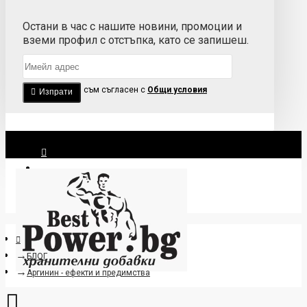
Остани в час с нашите новини, промоции и
вземи профил с отстъпка, като се запишеш.
Прочетох и съм съгласен с
Общи условия
Изпрати
Вход
Регистрация
БЛОГ
Аргинин - ефекти и предимства