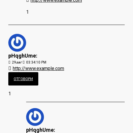
http://www.example.com
1
pHqghUme:
29
авг
03:34:10 PM
http://www.example.com
ОТГОВОРИ
1
pHqghUme: