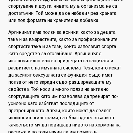
спортуване и други, нивата му в организма не са
достатъчни. Той може да се набави чрез храната
или под формата на хранителна добавка.
Аргининът има ползи за всички: както за децата
така и за възрастните, както за професионалните
спортисти така и за тези, които използват спорта
като средство за отслабване. Аргининът е
изключително важен при децата за защитата и
развитието на имунната система. Тези, които искат
да засилят сексуалната си функция, също имат
полза от него заради съдо-разширяващите му
свойства. Той носи и много ползи на активно
спортуващите като им позволява да тренират по-
усилено като избягват последиците от
претренирането. А тези, които искат да свалят
излишните килограми, са облагодетелствани от
качеството му да повишава нивото на хормона на
растежа и по този начин да им помага в