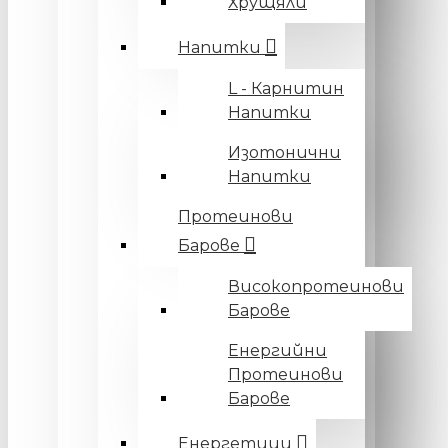
Хрущяли
Напитки
L - Карнитин
Напитки
Изотонични
Напитки
Протеинови
Барове
Високопротеинови
Барове
Енергийни
Протеинови
Барове
Енергетици