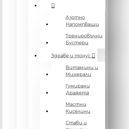
Азотно
Напомпващи
Тренировъчни
Бустери
Здраве и тонус
Витамини и
Минерали
Гумирани
Дражета
Мастни
Киселини
Стави и