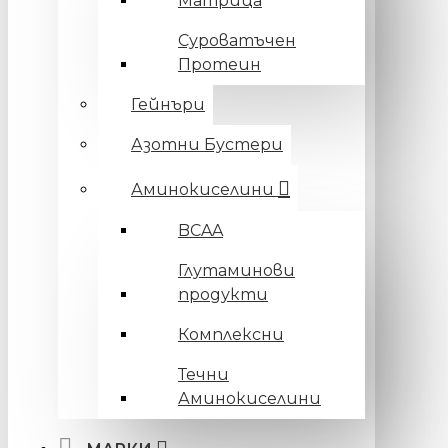
Матрица
Суроватъчен
Протеин
Гейнъри
Азотни Бустери
Аминокиселини
BCAA
Глутаминови
продукти
Комплексни
Течни
Аминокиселини