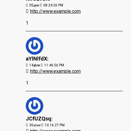
05
дек
08:24:26 PM
http://www.example.com
1
aYlNlfdX:
14
фев
11:46:56 PM
http://www.example.com
1
JCfUZQsq:
30
юни
10:16:27 PM