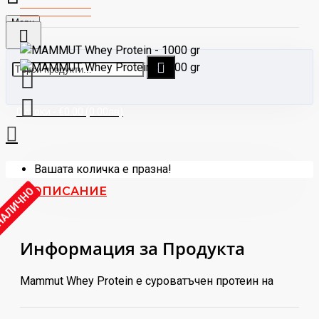
Menu
0 стоки - €0.00 (0.00лв)
Вашата количка е празна!
ОПИСАНИЕ
 НАЛИЧНО
Информация за Продукта
Mammut Whey Protein е суроватъчен протеин на
прах с превъзходен вкус и отлично съдържание на
протеин. Той се вписва отлично в дневните