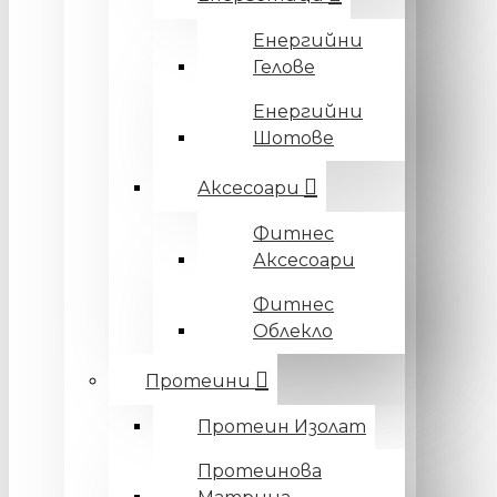
Енергийни
Гелове
Енергийни
Шотове
Аксесоари
Фитнес
Аксесоари
Фитнес
Облекло
Протеини
Протеин Изолат
Протеинова