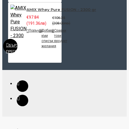
AMIX Whey Pure FUSION - 2300 gr
€97.84
€106.35
(191.36лв)
(208.00лв)
Поръчай
Добави
Сравни
към
този
списък с
продукт
БЪРЗ
желания
ПРЕГЛЕД