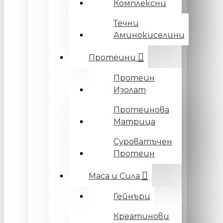
Комплексни
Течни
Аминокиселини
Протеини
Протеин
Изолат
Протеинова
Матрица
Суроватъчен
Протеин
Маса и Сила
Гейнъри
Креатинови