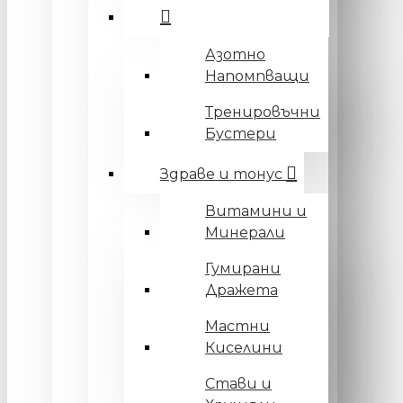
Азотно
Напомпващи
Тренировъчни
Бустери
Здраве и тонус
Витамини и
Минерали
Гумирани
Дражета
Мастни
Киселини
Стави и