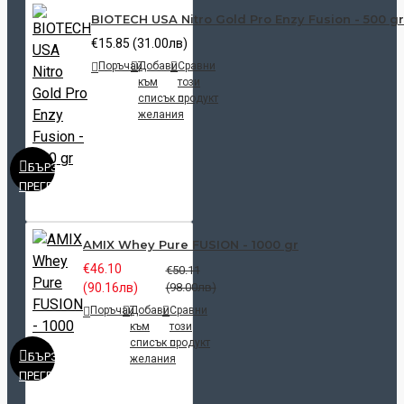
BIOTECH USA Nitro Gold Pro Enzy Fusion - 500 gr
€15.85 (31.00лв)
Поръчай
Добави
Сравни
към
този
списък с
продукт
желания
БЪРЗ
ПРЕГЛЕД
AMIX Whey Pure FUSION - 1000 gr
€46.10
€50.11
(90.16лв)
(98.00лв)
Поръчай
Добави
Сравни
към
този
списък с
продукт
БЪРЗ
желания
ПРЕГЛЕД