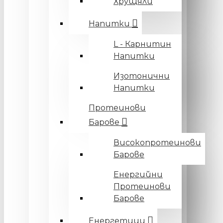
Хрущяли
Напитки
L - Карнитин
Напитки
Изотонични
Напитки
Протеинови
Барове
Високопротеинови
Барове
Енергийни
Протеинови
Барове
Енергетици