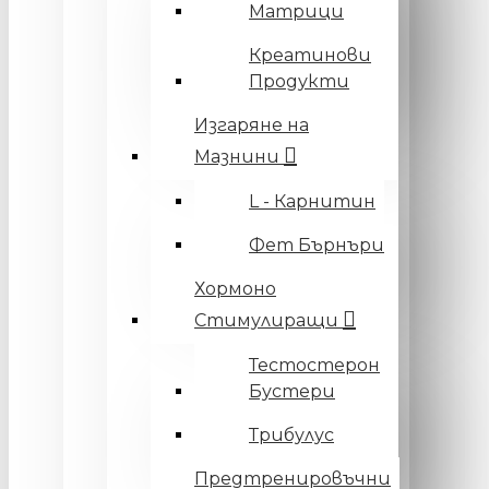
Матрици
Креатинови
Продукти
Изгаряне на
Мазнини
L - Карнитин
Фет Бърнъри
Хормоно
Стимулиращи
Тестостерон
Бустери
Трибулус
Предтренировъчни