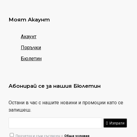
Моят Акаунт
Акаунт
Поръчки
Бюлетин
Абонирай се за нашия Бюлетин
Остани в час с нашите новини и промоции като се
запишеш.
Изпрати
Прочетох и съм съгласен с
Общи условия