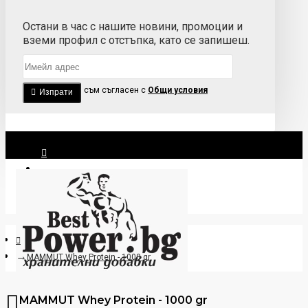
Остани в час с нашите новини, промоции и
вземи профил с отстъпка, като се запишеш.
Прочетох и съм съгласен с
Общи условия
Изпрати
Вход
Регистрация
MAMMUT Whey Protein - 1000 gr
MAMMUT Whey Protein - 1000 gr