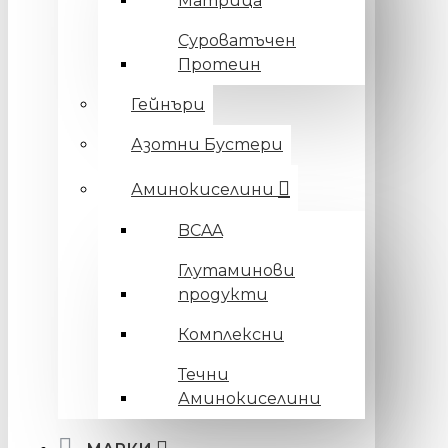
Матрица
Суроватъчен
Протеин
Гейнъри
Азотни Бустери
Аминокиселини
BCAA
Глутаминови
продукти
Комплексни
Течни
Аминокиселини