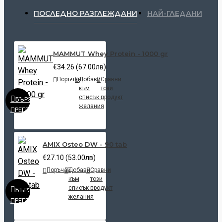
ПОСЛЕДНО РАЗГЛЕЖДАНИ
НАЙ-ГЛЕДАНИ
MAMMUT Whey Protein - 1000 gr
€34.26 (67.00лв)
Поръчай
Добави
Сравни
към
този
списък с
продукт
БЪРЗ
желания
ПРЕГЛЕД
AMIX Osteo DW - 90 tab
€27.10 (53.00лв)
Поръчай
Добави
Сравни
към
този
списък с
продукт
БЪРЗ
желания
ПРЕГЛЕД