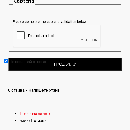
Captcha
аминокиселини – Л-левцин, Л-изолевцин, Л-валин.
Това са градивните единици на всички протеини,
заедно с това са и изключително важни за
Please complete the captcha validation below
организма. Тялото ни не може да ги произвежда, за
това трябва да си ги набавяме чрез хранителен
прием, което прави този протеин още по-уникален.
Ползи:
Не показвай отново.
Подхранва мускулатурата
ПРОДЪЛЖИ
Спомага за покачването на мускулна маса
Редуцира катаболните процеси в организма
Подпомага възтановяването
0 отзива
-
Напишете отзив
Намалява мускулната умора
Препоръчителен прием:
НЕ Е НАЛИЧНО
Приемайте 25 грама (2 препълнени супени лъжици)
Model:
A14302
протеин смесен в 300 мл. вода или нискомаслено