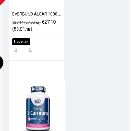
ИЧНО
EVERBUILD ALCAR 1000 - 200 gr
€27.10
€29.14 (57.00лв)
(53.01лв)
Поръчай