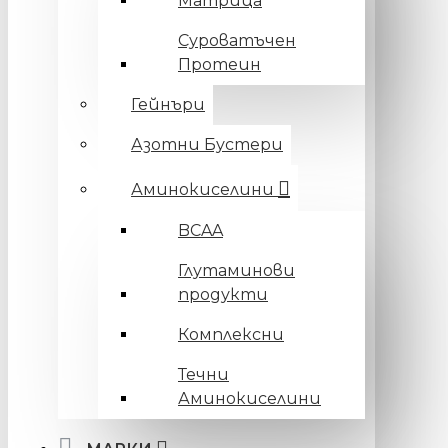
Матрица
Суроватъчен
Протеин
Гейнъри
Азотни Бустери
Аминокиселини
BCAA
Глутаминови
продукти
Комплексни
Течни
Аминокиселини