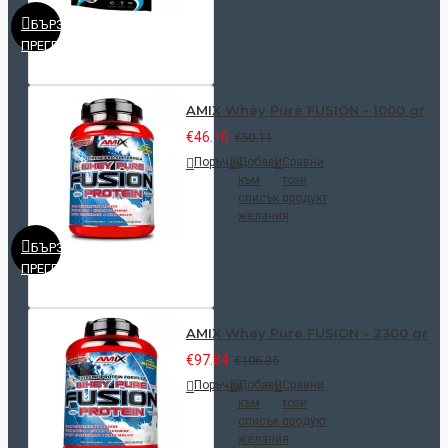
БЪРЗ
ПРЕГЛЕД
AMIX Whey Pure FUSION - 1000 gr
€46.10
€50.11
Поръчай
Добави
Сравни
към
този
списък с
продукт
желания
БЪРЗ
ПРЕГЛЕД
AMIX Whey Pure FUSION - 2300 gr
€97.84
€106.35
Поръчай
Добави
Сравни
към
този
списък с
продукт
желания