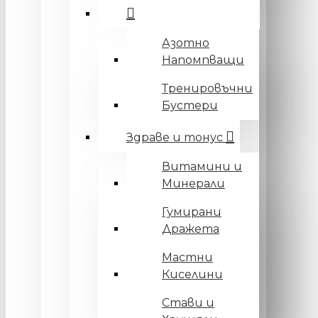
Азотно
Напомпващи
Тренировъчни
Бустери
Здраве и тонус
Витамини и
Минерали
Гумирани
Дражета
Мастни
Киселини
Стави и