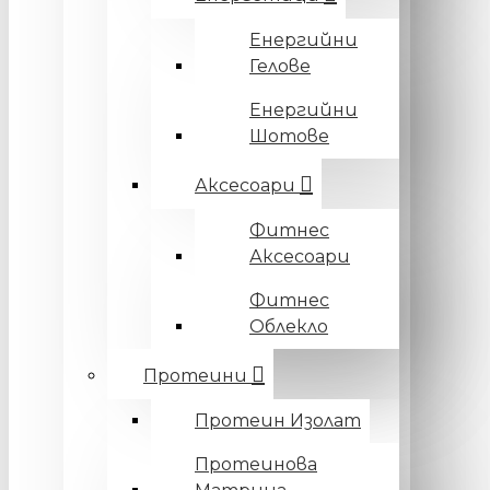
Енергийни
Гелове
Енергийни
Шотове
Аксесоари
Фитнес
Аксесоари
Фитнес
Облекло
Протеини
Протеин Изолат
Протеинова