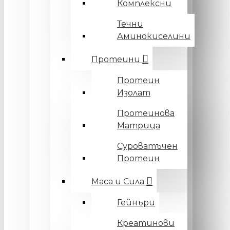
Комплексни
Течни
Аминокиселини
Протеини
Протеин
Изолат
Протеинова
Матрица
Суроватъчен
Протеин
Маса и Сила
Гейнъри
Креатинови