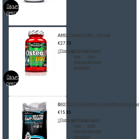
БЪРЗ
ПРЕГЛЕД
AMIX Osteo DW - 90 tab
€27.10
Поръчай
Добави
Сравни
към
този
списък с
продукт
желания
БЪРЗ
ПРЕГЛЕД
BIOTECH USA Nitro Gold Pro Enzy Fus
€15.85
Поръчай
Добави
Сравни
към
този
списък с
продукт
желания