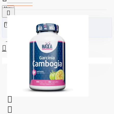
Menu
0 стоки - €0.00 (0.00лв)
Вашата количка е празна!