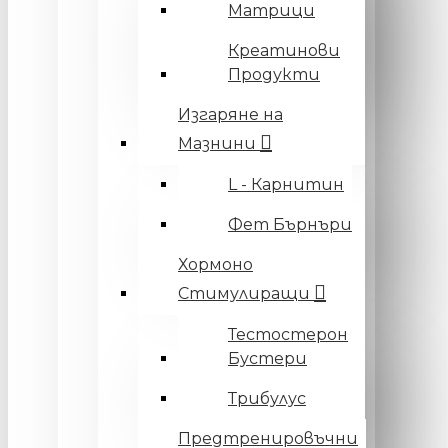
Матрици
Креатинови
Продукти
Изгаряне на
Мазнини
L - Карнитин
Фет Бърнъри
Хормоно
Стимулиращи
Тестостерон
Бустери
Трибулус
Предтренировъчни