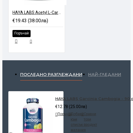
HAYA LABS Acetyl L-Carnitine - 100 caps
€19.43 (38.00лв)
Поръчай
ПОСЛЕДНО РАЗГЛЕЖДАНИ
НАЙ-ГЛЕДАНИ
HAYA LABS Garcinia Cambogia - 90 
€12.78 (25.00лв)
Поръчай
Добави
Сравни
към
този
списък с
продукт
желания