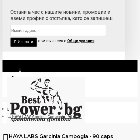
Остани в час с нашите новини, промоции и
вземи профил с отстъпка, като се запишеш.
Прочетох и съм съгласен с
Общи условия
Изпрати
Вход
Регистрация
HAYA LABS Garcinia Cambogia - 90 caps
HAYA LABS Garcinia Cambogia - 90 caps