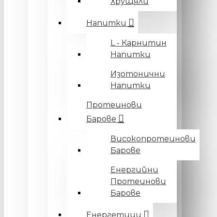
Хрущяли
Напитки
L - Карнитин
Напитки
Изотонични
Напитки
Протеинови
Барове
Високопротеинови
Барове
Енергийни
Протеинови
Барове
Енергетици