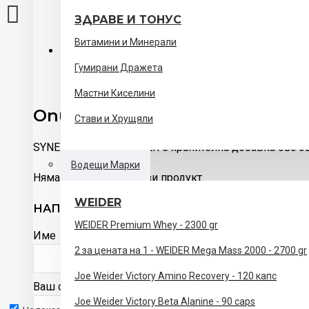
ЗДРАВЕ И ТОНУС
Витамини и Минерали
ОПИСАНИЕ
ОТЗИВИ
Гумирани Дражета
Мастни Киселини
Описание на продукта
Стави и Хрущяли
SYNE 20 MG FAT BURNER е хранителна добавка със 
във всяка таблетка, извлечен от Citrus aurantium (го
Водещи Марки
Няма коментари за този продукт.
подпомага метаболизма на мазнините и е подходящ з
намаляване на телесните мазнини и контрол на телес
WEIDER
НАПИШЕТЕ ОТЗИВ
Продуктът е подходящ както за активно спортуващи, 
WEIDER Premium Whey - 2300 gr
Име
хранителен режим за редукция на мазнини.
2 за цената на 1 - WEIDER Mega Mass 2000 - 2700 gr
Основни предимства
Joe Weider Victory Amino Recovery - 120 капс
Ваш отзив
Joe Weider Victory Beta Alanine - 90 caps
20 mg чист синефрин във всяка таблетка