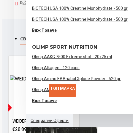
Добави към списък с желания
Сравни този продукт
⚠️ Не е подходящ за деца, бременни и кърмещи жени
BIOTECH USA 100% Creatine Monohydrate - 500 gr
⚠️ Съхранявайте на сухо и прохладно място, недостъ
BIOTECH USA 100% Creatine Monohydrate - 500 gr
Виж Повече
СВЪРЗАНИ ПРОДУКТИ
OLIMP SPORT NUTRITION
Olimp AAKG 7500 Extreme shot - 20x25 ml
Olimp Alkagen - 120 caps
Olimp Amino EAAnabol Xplode Powder - 520 gr
ТОП МАРКА
Olimp AMOK - 60 caps
Виж Повече
ЛИЧНО
Специални Оферти
WEIDER Fat Burner - 300 caps
€28.89 (56.50лв)