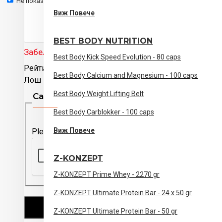
Не показвай отново.
Екстракт от Citrus aurantium (98% синефрин)
Виж Повече
Подпомага метаболизма на мазнините
Подходящ при режими за редукция на тегло
BEST BODY NUTRITION
Идеален преди физическа активност
Забележка:
HTML не е преведен!
Best Body Kick Speed Evolution - 80 caps
Удобен прием – 1 таблетка дневно
Рейтинг
Best Body Calcium and Magnesium - 100 caps
Лош
добър
Хранителни стойности
Best Body Weight Lifting Belt
Captcha
Съставка
В 1 таблетка
Best Body Carblokker - 100 caps
Екстракт от Citrus aurantium
20.4 mg
Виж Повече
Please complete the captcha validation below
– от които синефрин (98%)
20 mg
Z-KONZEPT
Z-KONZEPT Prime Whey - 2270 gr
Начин на употреба
Z-KONZEPT Ultimate Protein Bar - 24 x 50 gr
Приемайте 1 таблетка дневно.
ПРОДЪЛЖИ
Z-KONZEPT Ultimate Protein Bar - 50 gr
Приемайте 30–60 минути преди физическа акти