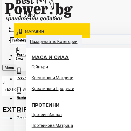
Контакти
Menu
Доставка
МАГАЗИН
Вход
Пазарувай по Категории
Регистрация
МАСА И СИЛА
Вход
Гейнъри
Menu
Креатинови Матрици
Регистрация
Креатинови Продукти
EXTRIFIT SYNE Fat Burner - 60 tabs
Любими
ПРОТЕИНИ
EXTRIFIT SYNE Fat Burner - 60 tabs
Протеин Изолат
Сравни
Протеинова Матрица