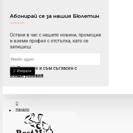
Абонирай се за нашия Бюлетин
Остани в час с нашите новини, промоции
и вземи профил с отстъпка, като се
запишеш.
Прочетох и съм съгласен с
Изпрати
Общи условия
Начало
За Нас