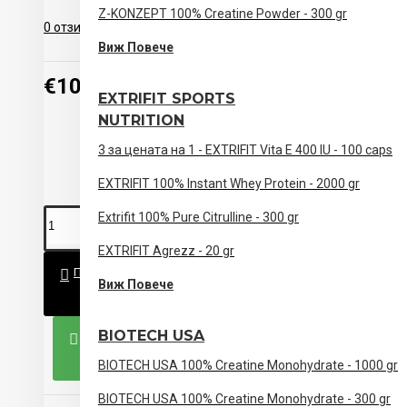
Z-KONZEPT 100% Creatine Powder - 300 gr
Не приемайте непосредствено преди лягане.
0 отзива
-
Напишете отзив
Виж Повече
Състав
€10.00 (19.56лв)
EXTRIFIT SPORTS
Екстракт от Citrus aurantium (98% синефрин).
NUTRITION
Други съставки: малтодекстрин, пълнител (целулоза)
3 за цената на 1 - EXTRIFIT Vita E 400 IU - 100 caps
фосфат и магнезиеви соли на мастни киселини (магне
EXTRIFIT 100% Instant Whey Protein - 2000 gr
Опаковка
Extrifit 100% Pure Citrulline - 300 gr
60 таблетки
EXTRIFIT Agrezz - 20 gr
ПОРЪЧАЙ
Виж Повече
Предупреждение
BIOTECH USA
⚠️ Хранителна добавка.
КУПИ СЕГА
⚠️ Да не се използва като заместител на разнообраз
BIOTECH USA 100% Creatine Monohydrate - 1000 gr
здравословния начин на живот.
BIOTECH USA 100% Creatine Monohydrate - 300 gr
⚠️ Да не се превишава препоръчителната дневна доз