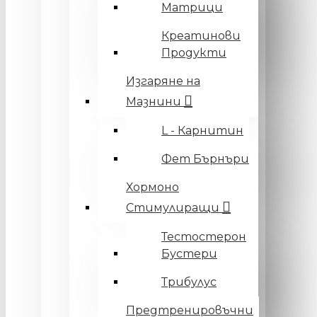
Матрици
Креатинови
Продукти
Изгаряне на
Мазнини
L - Карнитин
Фет Бърнъри
Хормоно
Стимулиращи
Тестостерон
Бустери
Трибулус
Предтренировъчни