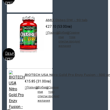
ПРЕГЛЕД
AMIX Osteo DW - 90 tab
€27.10 (53.00лв)
Поръчай
Добави
Сравни
към
този
списък с
продукт
желания
БЪРЗ
ПРЕГЛЕД
BIOTECH USA Nitro Gold Pro Enzy Fusion - 500 gr
€15.85 (31.00лв)
Поръчай
Добави
Сравни
към
този
списък с
продукт
желания