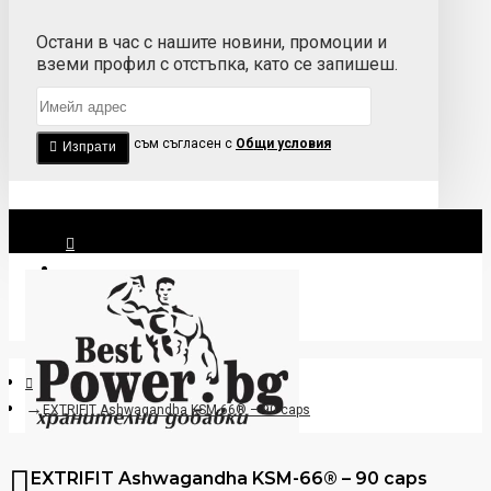
Остани в час с нашите новини, промоции и
вземи профил с отстъпка, като се запишеш.
Прочетох и съм съгласен с
Общи условия
Изпрати
Вход
Регистрация
EXTRIFIT Ashwagandha KSM-66® – 90 caps
EXTRIFIT Ashwagandha KSM-66® – 90 caps