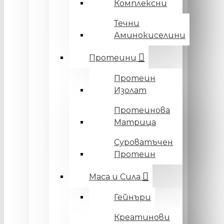
Комплексни
Течни
Аминокиселини
Протеини
Протеин
Изолат
Протеинова
Матрица
Суроватъчен
Протеин
Маса и Сила
Гейнъри
Креатинови