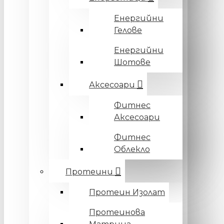
Енергийни
Гелове
Енергийни
Шотове
Аксесоари
Фитнес
Аксесоари
Фитнес
Облекло
Протеини
Протеин Изолат
Протеинова