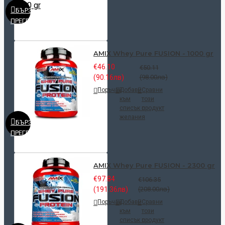
БЪРЗ
ПРЕГЛЕД
AMIX Whey Pure FUSION - 1000 gr
€46.10
€50.11
(90.16лв)
(98.00лв)
Поръчай
Добави
Сравни
към
този
списък с
продукт
желания
БЪРЗ
ПРЕГЛЕД
AMIX Whey Pure FUSION - 2300 gr
€97.84
€106.35
(191.36лв)
(208.00лв)
Поръчай
Добави
Сравни
към
този
списък с
продукт