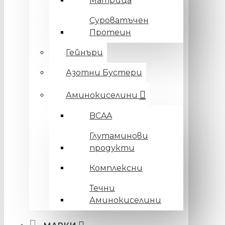
Матрица
Суроватъчен
Протеин
Гейнъри
Азотни Бустери
Аминокиселини
BCAA
Глутаминови
продукти
Комплексни
Течни
Аминокиселини