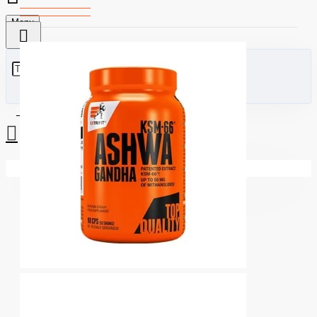
Menu
0 стоки - €0.00 (0.00лв)
Вашата количка е празна!