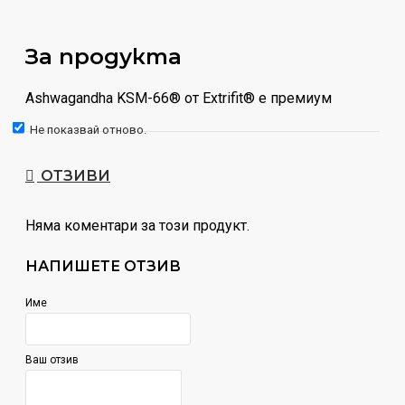
За продукта
Ashwagandha KSM-66® от Extrifit® е премиум
екстракт от корен на ашваганда, стандартизиран до
Не показвай отново.
5% витанолиди. Всяка капсула съдържа 500 mg
висококачествен KSM-66® екстракт, създаден с
ОТЗИВИ
фокус върху чистота, ефективност и доказано
качество.
Няма коментари за този продукт.
Защо KSM-66®?
НАПИШЕТЕ ОТЗИВ
Ашваганда се среща в много продукти, но
Име
качеството на суровината е решаващо. KSM-66® е:
извлечен само от корен (не от листа)
Ваш отзив
подкрепен от множество научни изследвания
един от най-чистите и доказани екстракти на