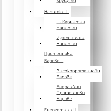
Хрущяли
Напитки
L - Карнитин
Напитки
Изотонични
Напитки
Протеинови
Барове
Високопротеинови
Барове
Енергийни
Протеинови
Барове
Енергетици