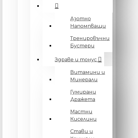
Азотно
Напомпващи
Тренировъчни
Бустери
Здраве и тонус
Витамини и
Минерали
Гумирани
Дражета
Мастни
Киселини
Стави и