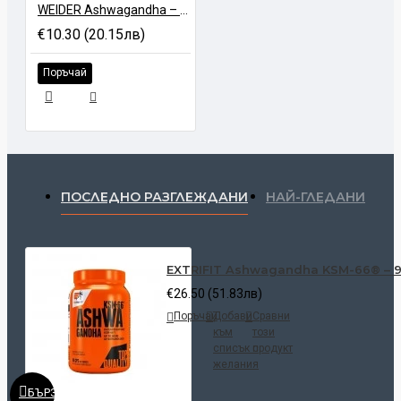
WEIDER Ashwagandha – 40 gum
€10.30 (20.15лв)
Поръчай
ПОСЛЕДНО РАЗГЛЕЖДАНИ
НАЙ-ГЛЕДАНИ
EXTRIFIT Ashwagandha KSM-66® – 9
€26.50 (51.83лв)
Поръчай
Добави
Сравни
към
този
списък с
продукт
желания
БЪРЗ