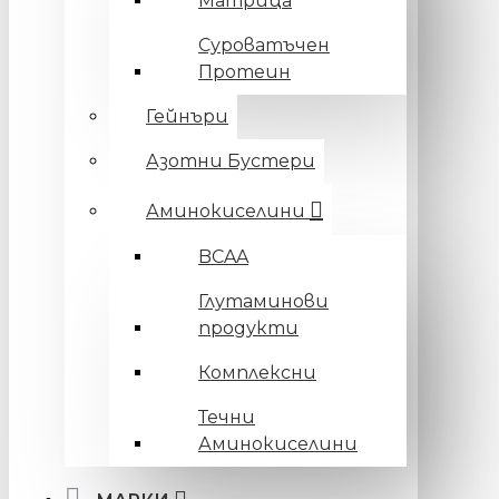
Матрица
Суроватъчен
Протеин
Гейнъри
Азотни Бустери
Аминокиселини
BCAA
Глутаминови
продукти
Комплексни
Течни
Аминокиселини