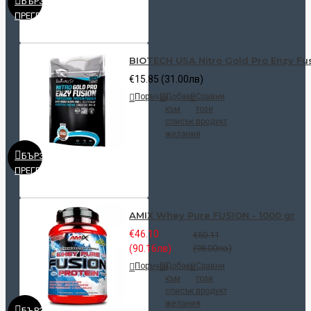
БЪРЗ
ПРЕГЛЕД
BIOTECH USA Nitro Gold Pro Enzy Fus
€15.85 (31.00лв)
Поръчай
Добави
Сравни
към
този
списък с
продукт
желания
БЪРЗ
ПРЕГЛЕД
AMIX Whey Pure FUSION - 1000 gr
€46.10
€50.11
(90.16лв)
(98.00лв)
Поръчай
Добави
Сравни
към
този
списък с
продукт
желания
БЪРЗ