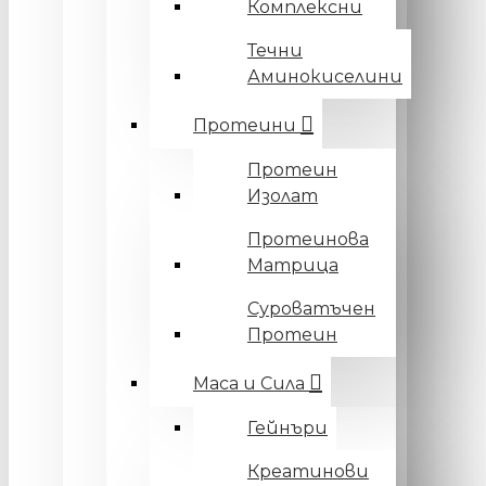
Комплексни
Течни
Аминокиселини
Протеини
Протеин
Изолат
Протеинова
Матрица
Суроватъчен
Протеин
Маса и Сила
Гейнъри
Креатинови