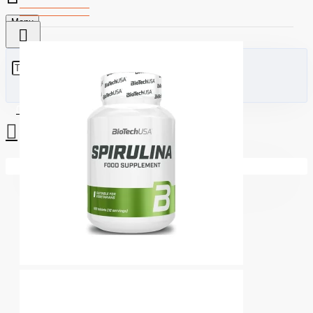
Menu
0 стоки - €0.00 (0.00лв)
Вашата количка е празна!