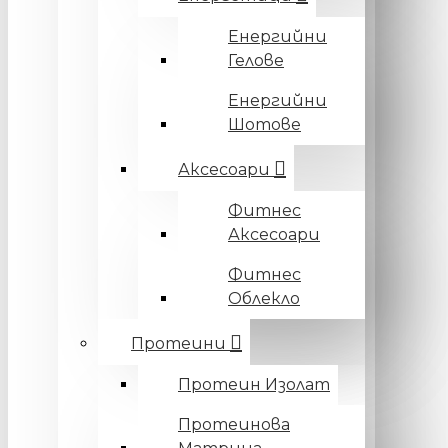
Енергийни
Гелове
Енергийни
Шотове
Аксесоари
Фитнес
Аксесоари
Фитнес
Облекло
Протеини
Протеин Изолат
Протеинова