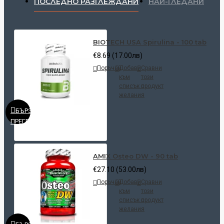
ПОСЛЕДНО РАЗГЛЕЖДАНИ
НАЙ-ГЛЕДАНИ
BIOTECH USA Spirulina - 100 tab
€8.69 (17.00лв)
Поръчай
Добави
Сравни
към
този
списък с
продукт
желания
БЪРЗ
ПРЕГЛЕД
AMIX Osteo DW - 90 tab
€27.10 (53.00лв)
Поръчай
Добави
Сравни
към
този
списък с
продукт
желания