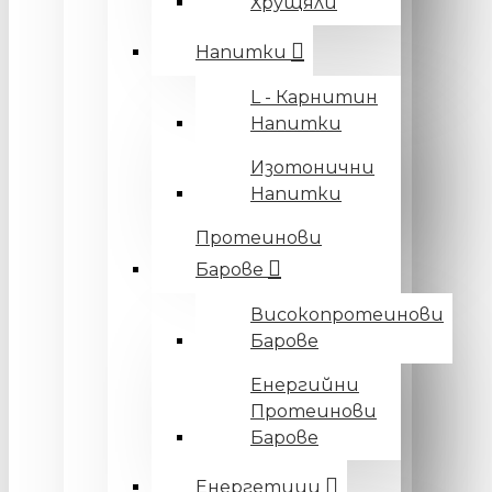
Хрущяли
Напитки
L - Карнитин
Напитки
Изотонични
Напитки
Протеинови
Барове
Високопротеинови
Барове
Енергийни
Протеинови
Барове
Енергетици