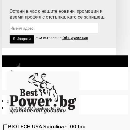
Остани в час с нашите новини, промоции и
вземи профил с отстъпка, като се запишеш.
Прочетох и съм съгласен с
Общи условия
Изпрати
Вход
Регистрация
BIOTECH USA Spirulina - 100 tab
BIOTECH USA Spirulina - 100 tab