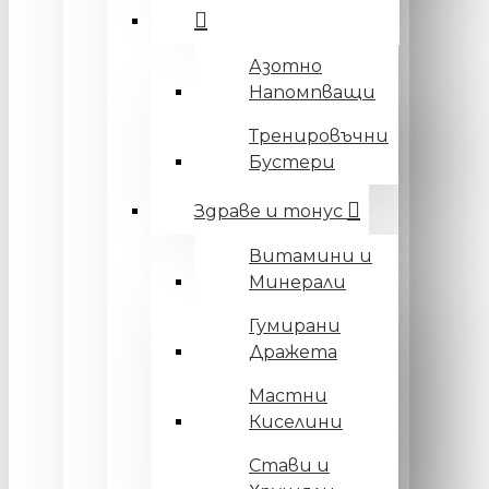
Азотно
Напомпващи
Тренировъчни
Бустери
Здраве и тонус
Витамини и
Минерали
Гумирани
Дражета
Мастни
Киселини
Стави и