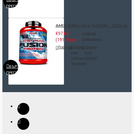
ПРЕГЛЕД
AMIX Whey Pure FUSION - 2300 gr
€97.84
€106.35
(191.36лв)
(208.00лв)
Поръчай
Добави
Сравни
към
този
списък с
продукт
желания
БЪРЗ
ПРЕГЛЕД