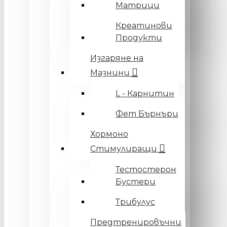
Матрици
Креатинови
Продукти
Изгаряне на
Мазнини
L - Карнитин
Фет Бърнъри
Хормоно
Стимулиращи
Тестостерон
Бустери
Трибулус
Предтренировъчни