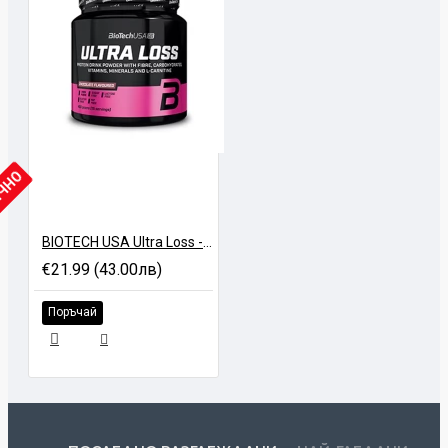
ИЧНО
BIOTECH USA Ultra Loss - 450 gr
€21.99 (43.00лв)
Поръчай