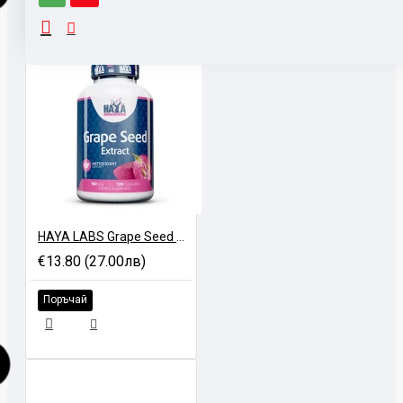
Πpиeмaйтe 1-8 тaблeтĸи днeвнo.
HAYA LABS Grape Seed Extract - 120 caps
€13.80 (27.00лв)
Поръчай