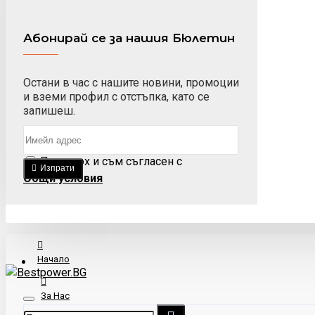
Абонирай се за нашия Бюлетин
Остани в час с нашите новини, промоции
и вземи профил с отстъпка, като се
запишеш.
Прочетох и съм съгласен с
Изпрати
Общи условия
Начало
За Нас