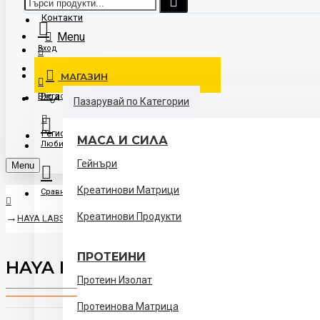
Контакти
Menu
Вход
Доставка
МАГАЗИН
Вход
Регистрация
Пазарувай по Категории
Регистрация
МАСА И СИЛА
Любими
Гейнъри
Menu
Креатинови Матрици
Сравни
Креатинови Продукти
HAYA LABS Sports L-Glutamine - 500 гр
ПРОТЕИНИ
HAYA LABS Sports L-Glutamine - 5
Протеин Изолат
Протеинова Матрица