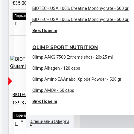
€35.00 (68.45лв)
BIOTECH USA 100% Creatine Monohydrate - 500 gr
Поръчай
BIOTECH USA 100% Creatine Monohydrate - 500 gr
Виж Повече
OLIMP SPORT NUTRITION
Olimp AAKG 7500 Extreme shot - 20x25 ml
Olimp Alkagen - 120 caps
Olimp Amino EAAnabol Xplode Powder - 520 gr
ЛИЧНО
Olimp AMOK - 60 caps
BIOTECH USA 100% L-Glutamine - 1000 gr
Виж Повече
€39.37 (77.00лв)
Поръчай
Специални Оферти