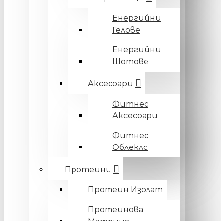
Енергийни
Гелове
Енергийни
Шотове
Аксесоари
Фитнес
Аксесоари
Фитнес
Облекло
Протеини
Протеин Изолат
Протеинова