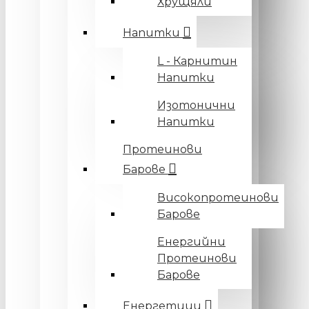
Хрущяли
Напитки
L - Карнитин
Напитки
Изотонични
Напитки
Протеинови
Барове
Високопротеинови
Барове
Енергийни
Протеинови
Барове
Енергетици