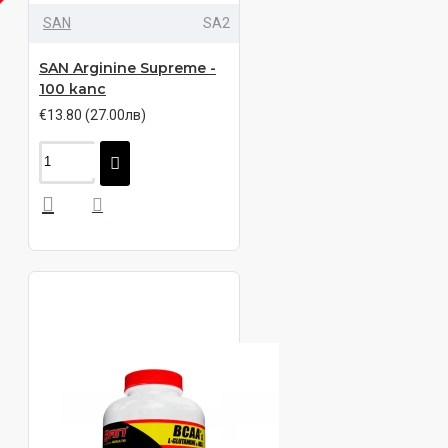
ИЧНО
SAN
SA2
SAN Arginine Supreme -
100 капс
€13.80 (27.00лв)