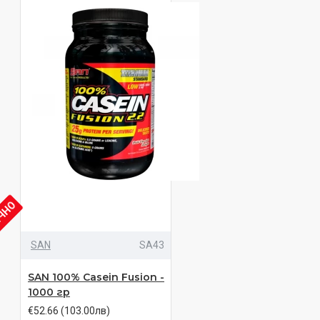
ИЧНО
SAN
SA43
SAN 100% Casein Fusion -
1000 гр
€52.66 (103.00лв)