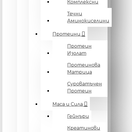
Комплексни
Течни
Аминокиселини
Протеини
Протеин
Изолат
Протеинова
Матрица
Суроватъчен
Протеин
Маса и Сила
Гейнъри
Креатинови