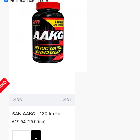
Не показвай отново.
ИЧНО
SAN
SA1
SAN AAKG - 120 капс
€19.94 (39.00лв)