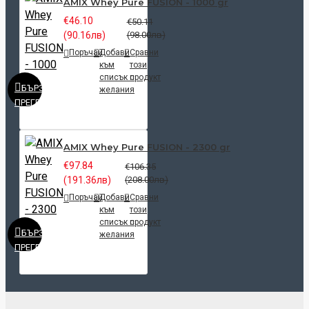
AMIX Whey Pure FUSION - 1000 gr
€46.10
€50.11
(90.16лв)
(98.00лв)
Поръчай
Добави
Сравни
към
този
списък с
продукт
БЪРЗ
желания
ПРЕГЛЕД
AMIX Whey Pure FUSION - 2300 gr
€97.84
€106.35
(191.36лв)
(208.00лв)
Поръчай
Добави
Сравни
към
този
списък с
продукт
БЪРЗ
желания
ПРЕГЛЕД