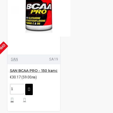
ИЧНО
SAN
SA19
SAN BCAA PRO - 150 капс
€30.17 (59.00лв)