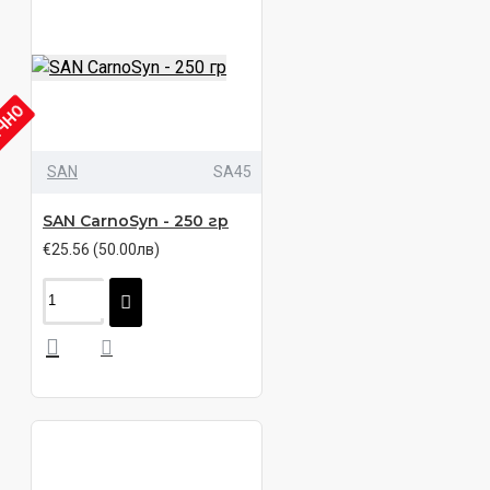
ИЧНО
SAN
SA45
SAN CarnoSyn - 250 гр
€25.56 (50.00лв)