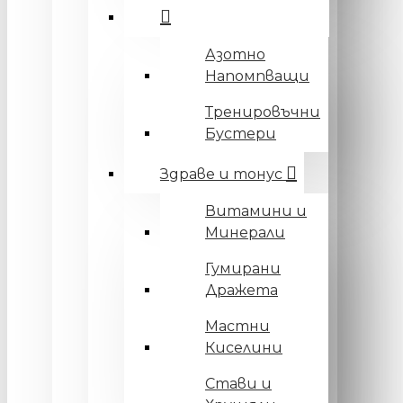
Азотно
Напомпващи
Тренировъчни
Бустери
Здраве и тонус
Витамини и
Минерали
Гумирани
Дражета
Мастни
Киселини
Стави и