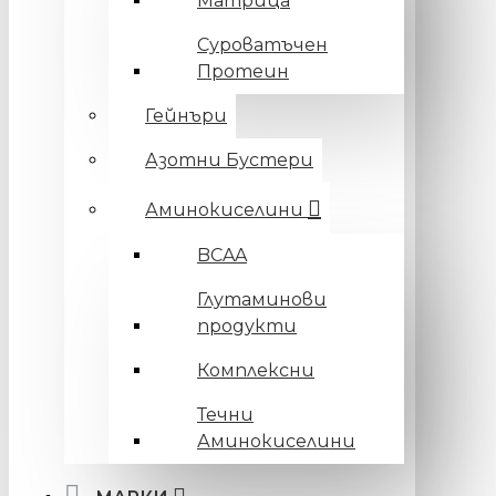
Матрица
Суроватъчен
Протеин
Гейнъри
Азотни Бустери
Аминокиселини
BCAA
Глутаминови
продукти
Комплексни
Течни
Аминокиселини