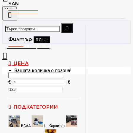
SAN
Menu
Филтър
Clear
0 стоки - €0.00 (0.00лв)
ЦЕНА
Вашата количка е празна!
€
€
ПОДКАТЕГОРИИ
BCAA
L - Карнитин