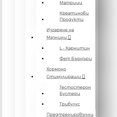
Матрици
Креатинови
Продукти
Изгаряне на
Мазнини
L - Карнитин
Фет Бърнъри
Хормоно
Стимулиращи
Тестостерон
Бустери
Трибулус
Предтренировъчни