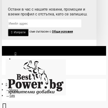
Остани в час с нашите новини, промоции и
вземи профил с отстъпка, като се запишеш.
Прочетох и съм съгласен с
Общи условия
Изпрати
Вход
Регистрация
Марка
SAN