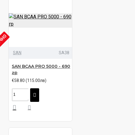
ИЧНО
SAN
SA38
SAN BCAA PRO 5000 - 690
гр
€58.80 (115.00лв)