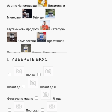
Азотно Напомпващи
Витамини и
Минерали
Гейнъри
Глутаминови продукти
Категории
Комплексни
Креатинови
Продукти
Мастни Киселини
ИЗБЕРЕТЕ ВКУС
Протеин Изолат
Пъпеш
Протеинова Матрица
Стави и
Шоколад
Шоколад с
Хрущяли
Суроватъчен Протеин
Фъстъчено масло
Ягода
Тестостерон Бустери
Портокал
Трибулус
Фет Бърнъри