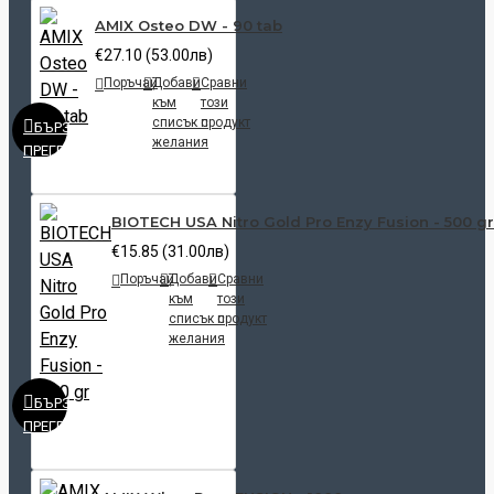
AMIX Osteo DW - 90 tab
€27.10 (53.00лв)
Поръчай
Добави
Сравни
към
този
списък с
продукт
БЪРЗ
желания
ПРЕГЛЕД
BIOTECH USA Nitro Gold Pro Enzy Fusion - 500 gr
€15.85 (31.00лв)
Поръчай
Добави
Сравни
към
този
списък с
продукт
желания
БЪРЗ
ПРЕГЛЕД