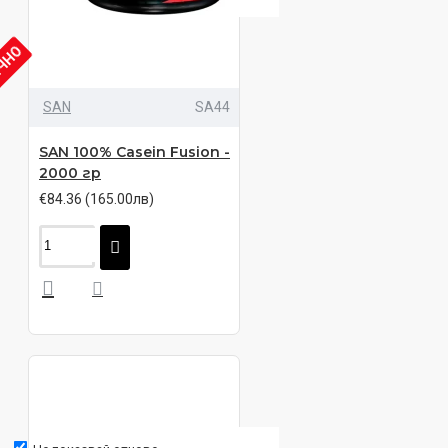
ИЧНО
SAN
SA44
SAN 100% Casein Fusion -
2000 гр
€84.36 (165.00лв)